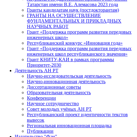
Татарстан имени В.Е. Алемасова 2023 года
Гранты кандидатам наук (постдокторантам)
ГРАНТЫ НА ОСУЩЕСТВЛЕНИЕ
ФУНДАМЕНТАЛЬНЫХ И ПРИКЛАДНЫХ
НАУЧНЫХ РАБОТ
Грант «Поддержка программ развития передовых
инженерных школ»
Республиканский конкурс «Инновация года»
Грант «Поддержка программ развития передовых
инженерных школ республиканского значения»
Грант КНИТУ-КАИ в рамках программы
Приоритет-2030
Деятельность АН РТ
Научно-исследовательская деятельность
Научно-инновационная деятельность
Диссертационные советы
Образовательная деятельность
Конференции
Научное сотрудничество
Совет молодых учёных АН РТ
Республиканский проект идентичности текстов
вывесок
Региональная инновационная площадка
Публикации
Издательство "Фән"