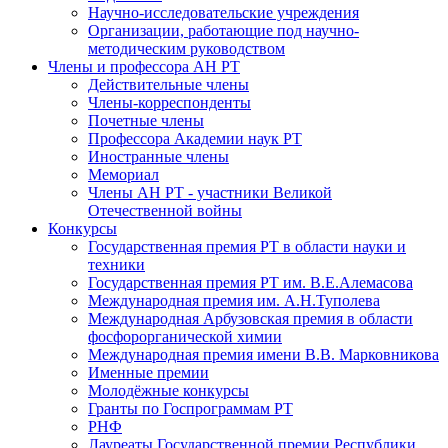
Научно-исследовательские учреждения
Организации, работающие под научно-
методическим руководством
Члены и профессора АН РТ
Действительные члены
Члены-корреспонденты
Почетные члены
Профессора Академии наук РТ
Иностранные члены
Мемориал
Члены АН РТ - участники Великой
Отечественной войны
Конкурсы
Государственная премия РТ в области науки и
техники
Государственная премия РТ им. В.Е.Алемасова
Международная премия им. А.Н.Туполева
Международная Арбузовская премия в области
фосфорорганической химии
Международная премия имени В.В. Марковникова
Именные премии
Молодёжные конкурсы
Гранты по Госпрограммам РТ
РНФ
Лауреаты Государственной премии Республики