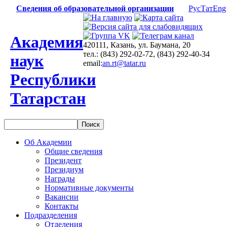
Сведения об образовательной организации
Рус
Тат
Eng
Академия
420111, Казань, ул. Баумана, 20
тел.: (843) 292-02-72, (843) 292-40-34
наук
email:
an.rt@tatar.ru
Республики
Татарстан
Об Академии
Общие сведения
Президент
Президиум
Награды
Нормативные документы
Вакансии
Контакты
Подразделения
Отделения