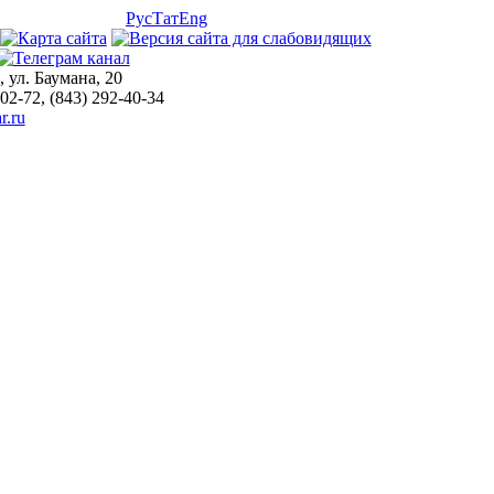
Рус
Тат
Eng
, ул. Баумана, 20
-02-72, (843) 292-40-34
r.ru