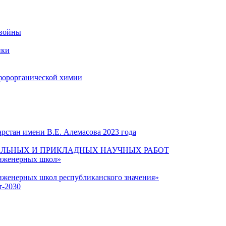
 войны
ики
форорганической химии
рстан имени В.Е. Алемасова 2023 года
ЛЬНЫХ И ПРИКЛАДНЫХ НАУЧНЫХ РАБОТ
инженерных школ»
нженерных школ республиканского значения»
т-2030