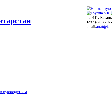
420111, Казань
атарстан
тел.: (843) 292
email:
an.rt@tata
м руководством