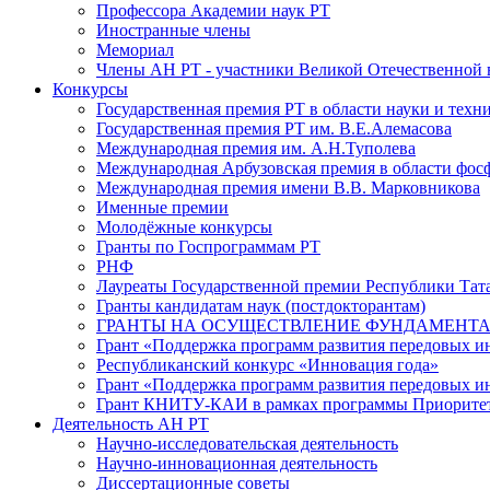
Профессора Академии наук РТ
Иностранные члены
Мемориал
Члены АН РТ - участники Великой Отечественной
Конкурсы
Государственная премия РТ в области науки и техн
Государственная премия РТ им. В.Е.Алемасова
Международная премия им. А.Н.Туполева
Международная Арбузовская премия в области фос
Международная премия имени В.В. Марковникова
Именные премии
Молодёжные конкурсы
Гранты по Госпрограммам РТ
РНФ
Лауреаты Государственной премии Республики Тата
Гранты кандидатам наук (постдокторантам)
ГРАНТЫ НА ОСУЩЕСТВЛЕНИЕ ФУНДАМЕНТА
Грант «Поддержка программ развития передовых 
Республиканский конкурс «Инновация года»
Грант «Поддержка программ развития передовых и
Грант КНИТУ-КАИ в рамках программы Приорите
Деятельность АН РТ
Научно-исследовательская деятельность
Научно-инновационная деятельность
Диссертационные советы