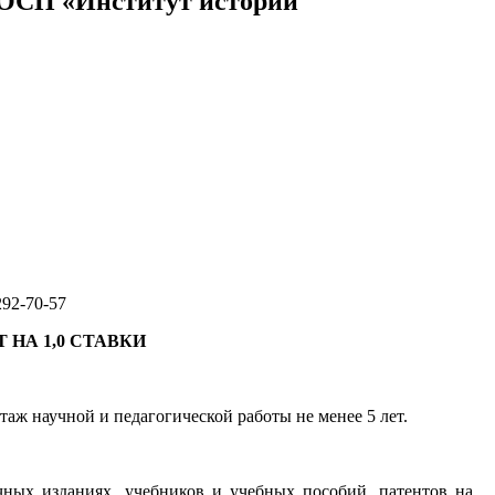
и ОСП «Институт истории
292-70-57
НА 1,0 СТАВКИ
аж научной и педагогической работы не менее 5 лет.
чных изданиях, учебников и учебных пособий, патентов на