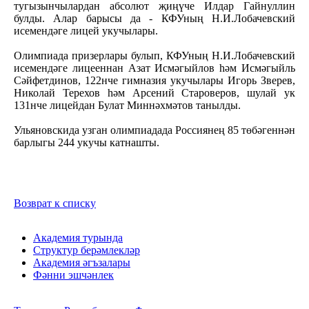
тугызынчылардан абсолют җиңүче Илдар Гайнуллин
булды. Алар барысы да - КФУның Н.И.Лобачевский
исемендәге лицей укучылары.
Олимпиада призерлары булып, КФУның Н.И.Лобачевский
исемендәге лицееннан Азат Исмәгыйлов һәм Исмәгыйль
Сәйфетдинов, 122нче гимназия укучылары Игорь Зверев,
Николай Терехов һәм Арсений Староверов, шулай ук
131нче лицейдан Булат Миннәхмәтов танылды.
Ульяновскида узган олимпиадада Россиянең 85 төбәгеннән
барлыгы 244 укучы катнашты.
Возврат к списку
Академия турында
Структур берәмлекләр
Академия әгъзалары
Фәнни эшчәнлек