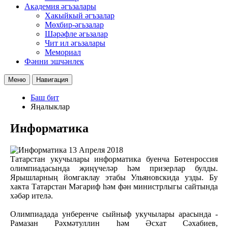
Академия әгъзалары
Хакыйкый әгъзалар
Мөхбир-әгьзалар
Шәрәфле әгьзалар
Чит ил әгьзалары
Мемориал
Фәнни эшчәнлек
Меню
Навигация
Баш бит
Яңалыклар
Информатика
13 Апреля 2018
Татарстан укучылары информатика буенча Бөтенроссия
олимпиадасында җиңүчеләр һәм призерлар булды.
Ярышларның йомгаклау этабы Ульяновскида узды. Бу
хакта Татарстан Мәгариф һәм фән министрлыгы сайтында
хәбәр ителә.
Олимпиадада унберенче сыйныф укучылары арасында -
Рамазан Рәхмәтуллин һәм Әсхат Сәхабиев,