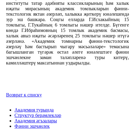
институты татар әдәбияты классикларының һәм халык
иҗаты мирасының академик томлыкларын фәнни-
текстологик яктан әзерләп, халыкка җиткерү юнәлешендә
зур эш башкара. Соңгы елларда Г.Исхакыйның 15
томлыгы, Г.Тукайның 6 томлыгы нәшер ителде. Бүгенге
көндә Г.Ибраһимовның 15 томлык академик басмасы,
халык авыз иҗаты әсәрләренең 25 томлыгы нәшер итүгә
әзерләнә. «Академик томнарны фәнни-текстологик
әзерләү һәм бастырып чыгару мәсьәләләре» темасына
багышланган түгәрәк өстәл әлеге юнәлештәге фәнни
эшчәнлекне заман таләпләренә туры китерү,
камилләштерү максатыннан уздырылды.
Возврат к списку
Академия турында
Структур берәмлекләр
Академия әгъзалары
Фәнни эшчәнлек