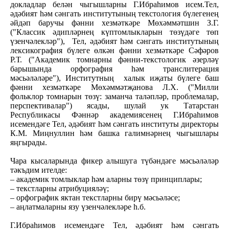
докладлар белән чыгышларны Г.Ибраһимов исем.Тел,
әдәбият һәм сәнгать институтының текстология бүлегенең
әйдәп баручы фәнни хезмәткәре Мөхәммәтшин З.Г.
("Классик әдипләрнең күптомлыкларын төзүдәге төп
үзенчәлекләр"), Тел, әдәбият һәм сәнгать институтының
лексикография бүлеге өлкән фәнни хезмәткәре Сәфәров
Р.Т. ("Академик томнарны фәнни-текстологик әзерләү
барышында орфография һәм транслитерация
мәсьәләләре"), Институтның халык иҗаты бүлеге баш
фәнни хезмәткәре Мөхәммәтҗанова Л.Х. ("Милли
фольклор томнарын төзү: заманча таләпләр, проблемалар,
перспективалар") ясады, шулай ук Татарстан
Республикасы Фәннәр академиясенең Г.Ибраһимов
исемендәге Тел, әдәбият һәм сәнгать институты директоры
К.М. Миңнуллин һәм башка галимнәрнең чыгышлары
яңгырады.
Чара кысаларында фикер алышуга түбәндәге мәсьәләләр
тәкъдим ителде:
– академик томлыклар һәм аларны төзү принциплары;
– текстларны атрибуцияләү;
– орфографик яктан текстларны бирү мәсьәләсе;
– аңлатмаларны язу үзенчәлекләре һ.б.
Г.Ибраһимов исемендәге Тел, әдәбият һәм сәнгать