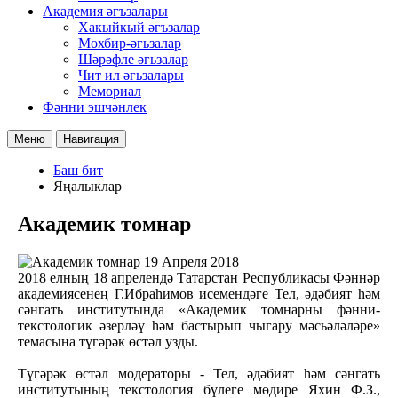
Академия әгъзалары
Хакыйкый әгъзалар
Мөхбир-әгьзалар
Шәрәфле әгьзалар
Чит ил әгьзалары
Мемориал
Фәнни эшчәнлек
Меню
Навигация
Баш бит
Яңалыклар
Академик томнар
19 Апреля 2018
2018 елның 18 апрелендә Татарстан Республикасы Фәннәр
академиясенең Г.Ибраһимов исемендәге Тел, әдәбият һәм
сәнгать институтында «Академик томнарны фәнни-
текстологик әзерләү һәм бастырып чыгару мәсьәләләре»
темасына түгәрәк өстәл узды.
Түгәрәк өстәл модераторы - Тел, әдәбият һәм сәнгать
институтының текстология бүлеге мөдире Яхин Ф.З.,