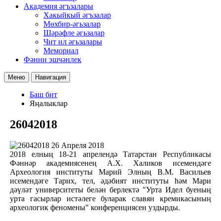
Академия әгъзалары
Хакыйкый әгъзалар
Мөхбир-әгьзалар
Шәрәфле әгьзалар
Чит ил әгьзалары
Мемориал
Фәнни эшчәнлек
Меню
Навигация
Баш бит
Яңалыклар
26042018
26 Апреля 2018
2018 елның 18-21 апрелендә Татарстан Республикасы
Фәннәр академиясенең А.Х. Халиков исемендәге
Археология институты Марий Элның В.М. Васильев
исемендәге Тарих, тел, әдәбият институты һәм Мари
дәүләт университеты белән берлектә "Урта Идел буеның
урта гасырлар истәлеге буларак славян кремикасының
археологик феномены" конференциясен уздырды.