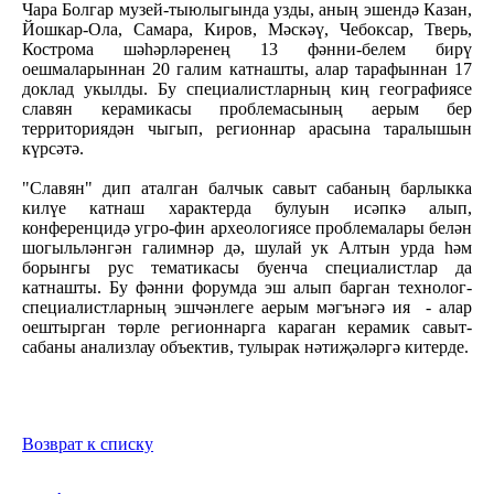
Чара Болгар музей-тыюлыгында узды, аның эшендә Казан,
Йошкар-Ола, Самара, Киров, Мәскәү, Чебоксар, Тверь,
Кострома шәһәрләренең 13 фәнни-белем бирү
оешмаларыннан 20 галим катнашты, алар тарафыннан 17
доклад укылды. Бу специалистларның киң географиясе
славян керамикасы проблемасының аерым бер
территориядән чыгып, регионнар арасына таралышын
күрсәтә.
"Славян" дип аталган балчык савыт сабаның барлыкка
килүе катнаш характерда булуын исәпкә алып,
конференцидә угро-фин археологиясе проблемалары белән
шогыльләнгән галимнәр дә, шулай ук Алтын урда һәм
борынгы рус тематикасы буенча специалистлар да
катнашты. Бу фәнни форумда эш алып барган технолог-
специалистларның эшчәнлеге аерым мәгънәгә ия - алар
оештырган төрле регионнарга караган керамик савыт-
сабаны анализлау объектив, тулырак нәтиҗәләргә китерде.
Возврат к списку