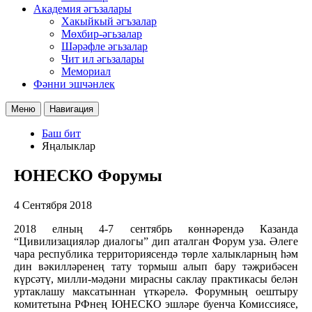
Академия әгъзалары
Хакыйкый әгъзалар
Мөхбир-әгьзалар
Шәрәфле әгьзалар
Чит ил әгьзалары
Мемориал
Фәнни эшчәнлек
Меню
Навигация
Баш бит
Яңалыклар
ЮНЕСКО Форумы
4 Сентября 2018
2018 елның 4-7 сентябрь көннәрендә Казанда
“Цивилизацияләр диалогы” дип аталган Форум уза. Әлеге
чара республика территориясендә төрле халыкларның һәм
дин вәкилләренең тату тормыш алып бару тәҗрибәсен
күрсәтү, милли-мәдәни мирасны саклау практикасы белән
уртаклашу максатыннан үткәрелә. Форумның оештыру
комитетына РФнең ЮНЕСКО эшләре буенча Комиссиясе,