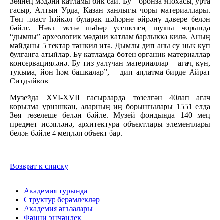
Зөянең мәдәни катламы бик бай. Бу – бронза эпохасы, урта
гасыр, Алтын Урда, Казан ханлыгы чоры материаллары.
Төп пласт һәйкәл буларак шәһәрне өйрәнү дәвере белән
бәйле. Нәкъ менә шәһәр үсешенең шушы чорында
“дымлы” археологик мәдәни катлам барлыкка килә. Аның
мәйданы 5 гектар тәшкил итә. Дымлы дип аны су нык күп
булганга атыйлар. Бу катламда бөтен органик материаллар
консервацияләнә. Бу тиз уалучан материаллар – агач, күн,
тукыма, йон һәм башкалар”, – дип аңлатма бирде Айрат
Ситдыйков.
Музейда XVI-XVII гасырларда төзелгән 40лап агач
корылма урнашкан, аларның иң борынгылары 1551 елда
Зөя төзелеше белән бәйле. Музей фондында 140 мең
предмет исәпләнә, архитектура объектлары элементлары
белән бәйле 4 меңләп объект бар.
Возврат к списку
Академия турында
Структур берәмлекләр
Академия әгъзалары
Фәнни эшчәнлек