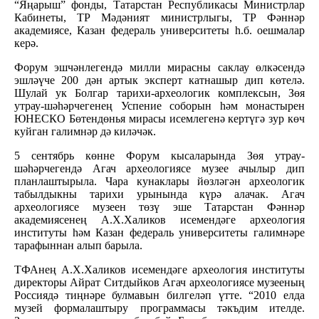
“Яңарыш” фонды, Татарстан Республикасы Министрлар
Кабинеты, ТР Мәдәният министрлыгы, ТР Фәннәр
академиясе, Казан федераль университеты һ.б. оешмалар
керә.
Форум эшчәнлегендә милли мирасны саклау өлкәсендә
эшләүче 200 дән артык эксперт катнашыр дип көтелә.
Шулай ук Болгар тарихи-археологик комплексын, Зөя
утрау-шәһәрчегенең Успение соборын һәм монастырен
ЮНЕСКО Бөтендөнья мирасы исемлегенә кертүгә зур көч
куйган галимнәр дә киләчәк.
5 сентябрь көнне Форум кысаларында Зөя утрау-
шәһәрчегендә Агач археологиясе музее ачылыр дип
планлаштырыла. Чара кунаклары йөзләгән археологик
табылдыкны тарихи урынында күрә алачак. Агач
археологиясе музеен төзү эше Татарстан Фәннәр
академиясенең А.Х.Халиков исемендәге археология
институты һәм Казан федераль университеты галимнәре
тарафыннан алып барыла.
ТФАнең А.Х.Халиков исемендәге археология институты
директоры Айрат Ситдыйков Агач археологиясе музееның
Россиядә тиңнәре булмавын билгеләп үтте. “2010 елда
музей формалаштыру программасы тәкъдим ителде.