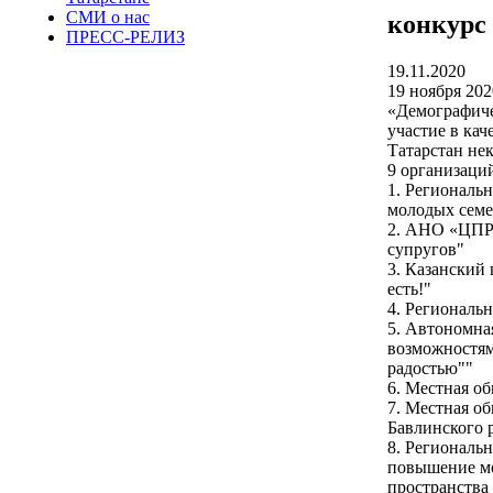
СМИ о нас
конкурс 
ПРЕСС-РЕЛИЗ
19.11.2020
19 ноября 202
«Демографиче
участие в ка
Татарстан не
9 организаци
1. Региональ
молодых семе
2. АНО «ЦПР 
супругов"
3. Казанский
есть!"
4. Региональ
5. Автономна
возможностям
радостью""
6. Местная о
7. Местная о
Бавлинского 
8. Региональ
повышение мо
пространства