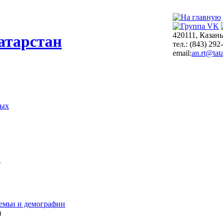
420111, Казань
атарстан
тел.: (843) 292
email:
an.rt@tata
ных
х
емьи и демографии
и