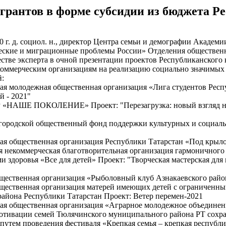
грантов в форме субсидии из бюджета Р
0 г. д. социол. н., директор Центра семьи и демографии Академ
ские и миграционные проблемы России» Отделения обществен
честве эксперта в очной презентации проектов Республиканского
коммерческим организациям на реализацию социально значимых 
й:
ная молодежная общественная организация «Лига студентов Рес
й - 2021"
«НАШЕ ПОКОЛЕНИЕ» Проект: "Перезагрузка: новый взгляд на 
 городской общественный фонд поддержки культурных и социа
ная общественная организация Республики Татарстан «Под крыл
я некоммерческая благотворительная организация гармоничного
и здоровья «Все для детей» Проект: "Творческая мастерская д
бщественная организация «Рыболовный клуб Азнакаевского район
бщественная организация матерей имеющих детей с ограниченны
района Республики Татарстан Проект: Ветер перемен-2021
ная общественная организация «Аграрное молодежное объединен
тивации семей Тюлячинского муниципального района РТ сохра
 путем проведения фестиваля «Крепкая семья – крепкая республ