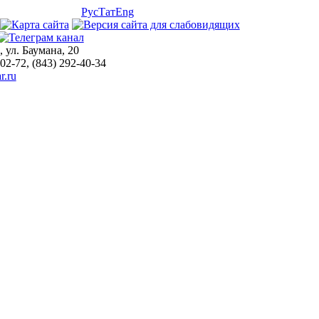
Рус
Тат
Eng
, ул. Баумана, 20
-02-72, (843) 292-40-34
r.ru