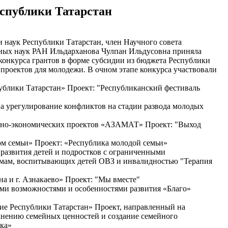
еспублики Татарстан
ии наук Республики Татарстан, член Научного совета
ных наук РАН Ильдарханова Чулпан Ильдусовна приняла
 конкурса грантов в форме субсидии из бюджета Республики
проектов для молодежи. В очном этапе конкурса участвовали
публики Татарстан» Проект: "Республиканский фестиваль
урегулирование конфликтов на стадии развода молодых
льно-экономических проектов «АЗАМАТ» Проект: "Выход
ом семьи» Проект: «Республика молодой семьи»
 развития детей и подростков с ограниченными
ля мам, воспитывающих детей ОВЗ и инвалидностью "Терапия
а и г. Азнакаево» Проект: "Мы вместе"
ми возможностями и особенностями развития «Благо»
ие Республики Татарстан» Проект, направленный на
нению семейных ценностей и создание семейного
ика»