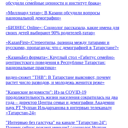
обсудили семейные ценности и институт брака»
«Миллиард татар»: В Казани обсудили вопросы
национальной демографии»
«БИЗНЕС Online»: Социолог рассказала, какие имена для
своих детей выбирают 90% родителей-татар»
«KazanFirst»:Стереотипы, разница между татарами и
русскими, пропаганда: что с демографией в Татарстане?»
«КазаньБез формата»: Круглый стол «Габитус семейно-
центристского поведения в Республике Татарстан:
национальные практики»
видео-сюжет "ТНВ": В Татарстане выясняют, почему
растет число разводов, и молодежь женится реже»
"Казанские ведомости": Из-за COVID-19
продолжительность жизни населения сократилась на два
года – директор Центра семьи и демографии Академии
наук РТ Чулпан Ильдарханова в интервью телеканалу
«Татарстан-24»
"Интервью без галстука" на канале "Татарстан-24":
Почему сейчас рожают меньше? / социолог Чулпан