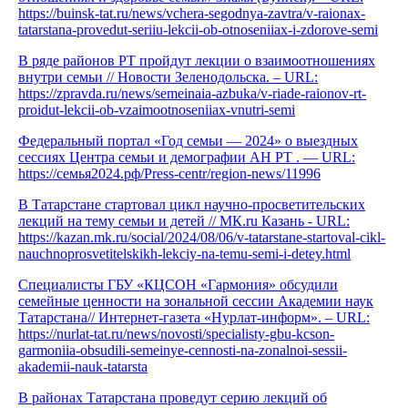
https://buinsk-tat.ru/news/vchera-segodnya-zavtra/v-raionax-
tatarstana-provedut-seriiu-lekcii-ob-otnoseniiax-i-zdorove-semi
В ряде районов РТ пройдут лекции о взаимоотношениях
внутри семьи // Новости Зеленодольска. – URL:
https://zpravda.ru/news/semeinaia-azbuka/v-riade-raionov-rt-
proidut-lekcii-ob-vzaimootnoseniiax-vnutri-semi
Федеральный портал «Год семьи — 2024» о выездных
сессиях Центра семьи и демографии АН РТ . — URL:
https://семья2024.рф/Press-centr/region-news/11996
В Татарстане стартовал цикл научно-просветительских
лекций на тему семьи и детей // MК.ru Казань - URL:
https://kazan.mk.ru/social/2024/08/06/v-tatarstane-startoval-cikl-
nauchnoprosvetitelskikh-lekciy-na-temu-semi-i-detey.html
Специалисты ГБУ «КЦСОН «Гармония» обсудили
семейные ценности на зональной сессии Академии наук
Татарстана// Интернет-газета «Нурлат-информ». – URL:
https://nurlat-tat.ru/news/novosti/specialisty-gbu-kcson-
garmoniia-obsudili-semeinye-cennosti-na-zonalnoi-sessii-
akademii-nauk-tatarsta
В районах Татарстана проведут серию лекций об