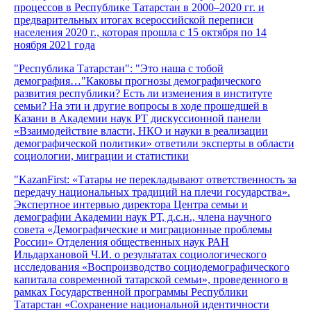
процессов в Республике Татарстан в 2000–2020 гг. и
предварительных итогах всероссийской переписи
населения 2020 г., которая прошла с 15 октября по 14
ноября 2021 года
"Республика Татарстан": "Это наша с тобой
демография…"Каковы прогнозы демографического
развития республики? Есть ли изменения в институте
семьи? На эти и другие вопросы в ходе прошедшей в
Казани в Академии наук РТ дискуссионной панели
«Взаимодействие власти, НКО и науки в реализации
демографической политики» ответили эксперты в области
социологии, миграции и статистики
"KazanFirst: «Татары не перекладывают ответственность за
передачу национальных традиций на плечи государства».
Экспертное интервью директора Центра семьи и
демографии Академии наук РТ, д.с.н., члена научного
совета «Демографические и миграционные проблемы
России» Отделения общественных наук РАН
Ильдархановой Ч.И. о результатах социологического
исследования «Воспроизводство социодемографического
капитала современной татарской семьи», проведенного в
рамках Государственной программы Республики
Татарстан «Сохранение национальной идентичности