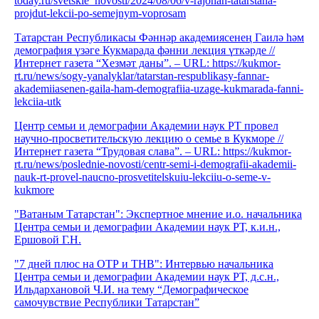
today.ru/svetskie_novosti/2024/08/06/v-rajonah-tatarstana-
projdut-lekcii-po-semejnym-voprosam
Татарстан Республикасы Фәннәр академиясенең Гаилә һәм
демография үзәге Кукмарада фәнни лекция үткәрде //
Интернет газета “Хезмәт даны”. – URL: https://kukmor-
rt.ru/news/sogy-yanalyklar/tatarstan-respublikasy-fannar-
akademiiasenen-gaila-ham-demografiia-uzage-kukmarada-fanni-
lekciia-utk
Центр семьи и демографии Академии наук РТ провел
научно-просветительскую лекцию о семье в Кукморе //
Интернет газета “Трудовая слава”. – URL: https://kukmor-
rt.ru/news/poslednie-novosti/centr-semi-i-demografii-akademii-
nauk-rt-provel-naucno-prosvetitelskuiu-lekciiu-o-seme-v-
kukmore
"Ватаным Татарстан": Экспертное мнение и.о. начальника
Центра семьи и демографии Академии наук РТ, к.и.н.,
Ершовой Г.Н.
"7 дней плюс на ОТР и ТНВ": Интервью начальника
Центра семьи и демографии Академии наук РТ, д.с.н.,
Ильдархановой Ч.И. на тему “Демографическое
самочувствие Республики Татарстан”