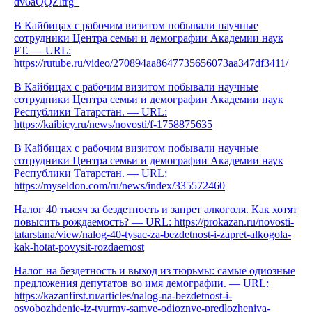
dv6aQQZltrg_
В Кайбицах с рабочим визитом побывали научные
сотрудники Центра семьи и демографии Академии наук
РТ. — URL:
https://rutube.ru/video/270894aa8647735656073aa347df3411/
В Кайбицах с рабочим визитом побывали научные
сотрудники Центра семьи и демографии Академии наук
Республики Татарстан. — URL:
https://kaibicy.ru/news/novosti/f-1758875635
В Кайбицах с рабочим визитом побывали научные
сотрудники Центра семьи и демографии Академии наук
Республики Татарстан. — URL:
https://myseldon.com/ru/news/index/335572460
Налог 40 тысяч за бездетность и запрет алкоголя. Как хотят
повысить рождаемость? — URL: https://prokazan.ru/novosti-
tatarstana/view/nalog-40-tysac-za-bezdetnost-i-zapret-alkogola-
kak-hotat-povysit-rozdaemost
Налог на бездетность и выход из тюрьмы: самые одиозные
предложения депутатов во имя демографии. — URL:
https://kazanfirst.ru/articles/nalog-na-bezdetnost-i-
osvobozhdenie-iz-tyurmy-samye-odioznye-predlozheniya-