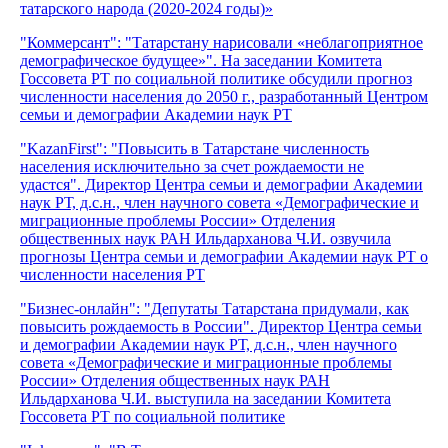
татарского народа (2020-2024 годы)»
"Коммерсант": "Татарстану нарисовали «неблагоприятное
демографическое будущее»". На заседании Комитета
Госсовета РТ по социальной политике обсудили прогноз
численности населения до 2050 г., разработанный Центром
семьи и демографии Академии наук РТ
"KazanFirst": "Повысить в Татарстане численность
населения исключительно за счет рождаемости не
удастся". Директор Центра семьи и демографии Академии
наук РТ, д.с.н., член научного совета «Демографические и
миграционные проблемы России» Отделения
общественных наук РАН Ильдарханова Ч.И. озвучила
прогнозы Центра семьи и демографии Академии наук РТ о
численности населения РТ
"Бизнес-онлайн": "Депутаты Татарстана придумали, как
повысить рождаемость в России". Директор Центра семьи
и демографии Академии наук РТ, д.с.н., член научного
совета «Демографические и миграционные проблемы
России» Отделения общественных наук РАН
Ильдарханова Ч.И. выступила на заседании Комитета
Госсовета РТ по социальной политике