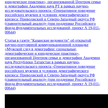
юридические практики», организованной Центром семьи
и демографии Академии наук РТ в рамках научно-
исследовательского проекта «Генеративное поведение
российских мужчин в условиях демографического
кризиса: Приволжский и Северо-Западный округа РФ
(сравнительный анализ)» (при поддержке Российского
фонда фундаментальных исследований, проект А 19-011-
00644)
Статья в газете "Казанские ведомости" об открытой
научно-популярной коммуникационной площадке
«Мужской след в демографии: социальные,
демографические и юридические практики»,
организованной Центром семьи и демографии Академии
наук Республики Татарстан в рамках научно-
исследовательского проекта «Генеративное поведение
российских мужчин в условиях демографического
кризиса: Приволжский и Северо-Западный округа РФ
(сравнительный анализ)» (при поддержке Российского
фонда фундаментальных исследований, проект А 19-011-
00644)