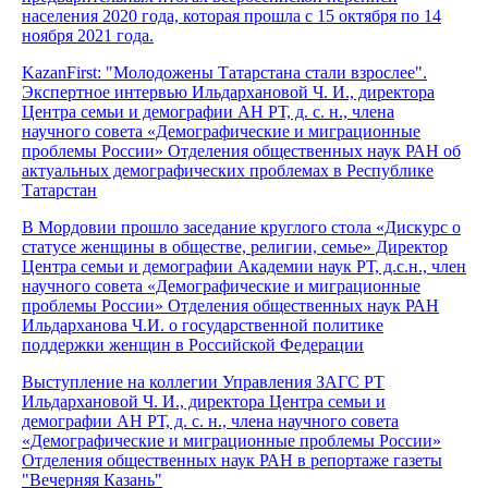
населения 2020 года, которая прошла с 15 октября по 14
ноября 2021 года.
KazanFirst: "Молодожены Татарстана стали взрослее".
Экспертное интервью Ильдархановой Ч. И., директора
Центра семьи и демографии АН РТ, д. с. н., члена
научного совета «Демографические и миграционные
проблемы России» Отделения общественных наук РАН об
актуальных демографических проблемах в Республике
Татарстан
В Мордовии прошло заседание круглого стола «Дискурс о
статусе женщины в обществе, религии, семье» Директор
Центра семьи и демографии Академии наук РТ, д.с.н., член
научного совета «Демографические и миграционные
проблемы России» Отделения общественных наук РАН
Ильдарханова Ч.И. о государственной политике
поддержки женщин в Российской Федерации
Выступление на коллегии Управления ЗАГС РТ
Ильдархановой Ч. И., директора Центра семьи и
демографии АН РТ, д. с. н., члена научного совета
«Демографические и миграционные проблемы России»
Отделения общественных наук РАН в репортаже газеты
"Вечерняя Казань"