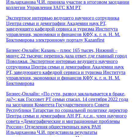
Ильдарханова Ч.И. приняла участие в итоговом заседании
коллегии Управления ЗАГС КМ РТ
Экспертное интервью ведущего научного сотрудника
Центра семьи и демографии Академии наук РТ,
заведующего кафедрой сервиса и туризма Института
управления, экономики и финансов КФУ, к. г. н. Н. М.
Биктимирова электронному порталу Kazanfirst
Бизнес-Онлайн: Казань – плюс 165 тысяч, Нижний –
минус 22 тысячи: перепись дала ответ, где главный город
Поволжья. Экспертное интервью ведущего научного
сотрудника Центра семьи и демографии Академии наук
РТ, заведующего кафедрой сервиса и туризма Института
управления, экономики и финансов КФУ, к. г. н. Н. М.
Биктимирова
Бизнес-Онлайн: «По сути, развод закладывается в браке,
да?»: как Госсовет РТ семьи спасал. 14 сентября 2022 года
на заседании Комитета Государственного Совета
Республики Татарстан по социальной политике директор
Центра семьи и демографии АН РТ, д.с.н., член научного
совета «Демографические и миграционные проблемы
России» Отделения общественных наук РАН
Ильдарханова Ч.И. представила результаты