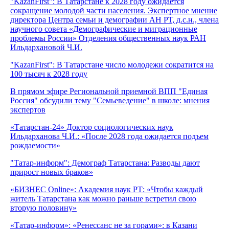
"KazanFirst": В Татарстане к 2028 году ожидается
сокращение молодой части населения. Экспертное мнение
директора Центра семьи и демографии АН РТ, д.с.н., члена
научного совета «Демографические и миграционные
проблемы России» Отделения общественных наук РАН
Ильдархановой Ч.И.
"KazanFirst": В Татарстане число молодежи сократится на
100 тысяч к 2028 году
В прямом эфире Региональной приемной ВПП "Единая
Россия" обсудили тему "Семьеведение" в школе: мнения
экспертов
«Татарстан-24» Доктор социологических наук
Ильдарханова Ч.И.: «После 2028 года ожидается подъем
рождаемости»
"Татар-информ": Демограф Татарстана: Разводы дают
прирост новых браков»
«БИЗНЕС Online»: Академия наук РТ: «Чтобы каждый
житель Татарстана как можно раньше встретил свою
вторую половину»
«Татар-информ»: «Ренессанс не за горами»: в Казани