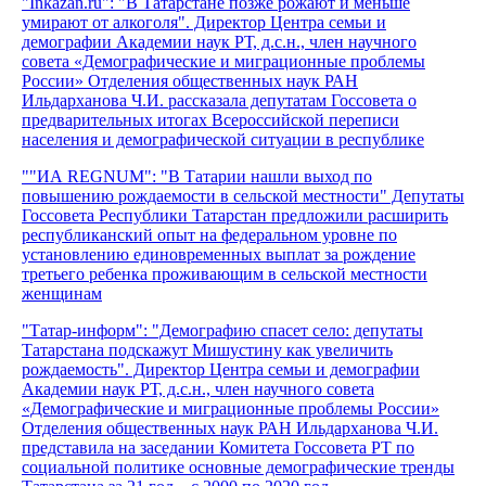
"Inkazan.ru": "В Татарстане позже рожают и меньше
умирают от алкоголя". Директор Центра семьи и
демографии Академии наук РТ, д.с.н., член научного
совета «Демографические и миграционные проблемы
России» Отделения общественных наук РАН
Ильдарханова Ч.И. рассказала депутатам Госсовета о
предварительных итогах Всероссийской переписи
населения и демографической ситуации в республике
""ИА REGNUM": "В Татарии нашли выход по
повышению рождаемости в сельской местности" Депутаты
Госсовета Республики Татарстан предложили расширить
республиканский опыт на федеральном уровне по
установлению единовременных выплат за рождение
третьего ребенка проживающим в сельской местности
женщинам
"Татар-информ": "Демографию спасет село: депутаты
Татарстана подскажут Мишустину как увеличить
рождаемость". Директор Центра семьи и демографии
Академии наук РТ, д.с.н., член научного совета
«Демографические и миграционные проблемы России»
Отделения общественных наук РАН Ильдарханова Ч.И.
представила на заседании Комитета Госсовета РТ по
социальной политике основные демографические тренды