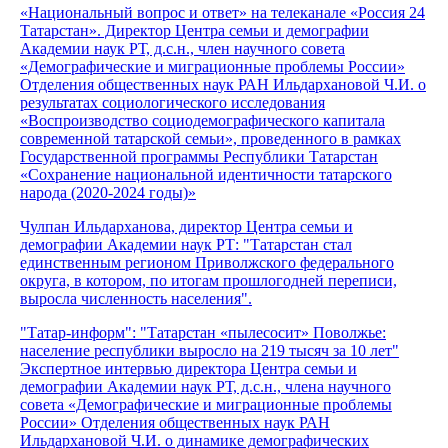
«Национальный вопрос и ответ» на телеканале «Россия 24
Татарстан». Директор Центра семьи и демографии
Академии наук РТ, д.с.н., член научного совета
«Демографические и миграционные проблемы России»
Отделения общественных наук РАН Ильдархановой Ч.И. о
результатах социологического исследования
«Воспроизводство социодемографического капитала
современной татарской семьи», проведенного в рамках
Государственной программы Республики Татарстан
«Сохранение национальной идентичности татарского
народа (2020-2024 годы)»
Чулпан Ильдарханова, директор Центра семьи и
демографии Академии наук РТ: "Татарстан стал
единственным регионом Приволжского федерального
округа, в котором, по итогам прошлогодней переписи,
выросла численность населения".
"Татар-информ": "Татарстан «пылесосит» Поволжье:
население республики выросло на 219 тысяч за 10 лет"
Экспертное интервью директора Центра семьи и
демографии Академии наук РТ, д.с.н., члена научного
совета «Демографические и миграционные проблемы
России» Отделения общественных наук РАН
Ильдархановой Ч.И. о динамике демографических