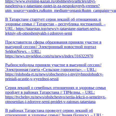
https://www.evening-kazan.ru/obshhestvo/articles/ubyl-
naseleniya-v-tatarstane-rastet-iz-za-nespokoynyh-vremen?
utm_source=yandex.ru&utm_medium=organic&utm_campaign=yand
В Татарстане стартует серия лекций об отношениях и
здоровье семьи // Татарстан – республика достижений. –
URL: https://tatarstan.top/news/v-tatarstane-startuet-seriya-
lektsiy-ob-otnosheniyakh-i-zdorove-semi
Представители сферы образования приняли участие в
выездной сессии// Электронный новостной портал
SeldonNews. – URL:
https://news.myseldon.com/ru/news/index/316322970
Рыбнослободцы приняли участие в выездной сессии//
Электронная газета «Сельские горизонты». – URL:
https://rsloboda-rt.ru/news/obschestvo-i-myi/rybnoslobodcy-
priniali-ucastie-v-vyezdnoi-sessii
Серия лекций о семейных отношениях и здоровье семьи
пройдет в районах Татарстана // ТВЧелны. – URL:
https://tvchelny.ru/news/obshchestvo/seriia-lekcii-o-semeinyx-
otnoseniiax-i-zdorove-semi-proidet-v-raionax-tatarstana
В районах Татарстана проведут серию лекций об
отношениях и здоровье семьи// Знамя (Буинск). – URL: