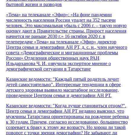
бытовой жизни и разводов
«Тема» на телеканале «Эфир»: «На фоне пандемии
численность населения России упадет на 352 тысячи
человек. Это максимальная убыль с 2006 г. – такую новую
оценку дают в Правительстве страны. Прирост населения
начнется не раньше 2030 г.» 16 октября 2020 г. в
телепередаче «Тема» на телеканале «Эфир» директор
Центра семьи и демографии АН РТ, д. с. н., член научного
совета «Демографические и миграционные проблемы
России» Отделения общественных наук РАН
Ильдарханова Ч. И. озвучила экспертное мнение о
демографической ситуации в Татарстане
Казанские ведомости: "Каждый пятый родитель лечит
детей самостоятельно". Интересные тенденции в сфере
детского здоровья выявило масштабное исследование,
проведенное Центром семьи и демографии АН РТ.
Казанские ведомости: "Когда лучше становиться отцом?".
Центр семьи и демографии АН РТ недавно выяснил, что
мужчины Татарстана ориентированы на рождение ребенка
к 30 годам. Причем, согласно исследованию, большинство
созревает к браку к этому же возрасту. Но хорош ли такой
поворот с точки зрения демографии? Не забывают ли