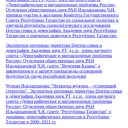
«Демографические и миграционные проблемы России»
Отделения общественных наук РАН Ильдарханова Ч.И.
приняла участие в заседании Комитета Государственного
Совета Республики Татарстан по социальной политике и
озвучила результаты социологического исследования
Центра семьи и демографии Академии наук Республики
Татарстан о причинах разводов в Республике Татарстан.
Экспертное интервью директора Центра семьи и
демографии Академии наук РТ, д.с.н., члена научного
совета «Демографические и миграционные проблемы
России» Отделения общественных наук РАН
Ильдархановой Ч.И. газете "Вечерняя Казань" о
законопроекте о запрете пропаганды осознанной
бездетности среди российской молодежи
Чулпан Ильдарханова: "Нехватка мужчин – устаревший
стереотип". Экспертное интервью директора Центра семьи
и демографии Академии наук РТ, д.с.н., члена научного
совета «Демографические и миграционные проблемы
России» Отделения общественных наук РАН
Ильдархановой Ч.И. газете "Республика Татарстан" о
динамике демографических процессов в Республике
Татарстан в 2000–2021 гг.