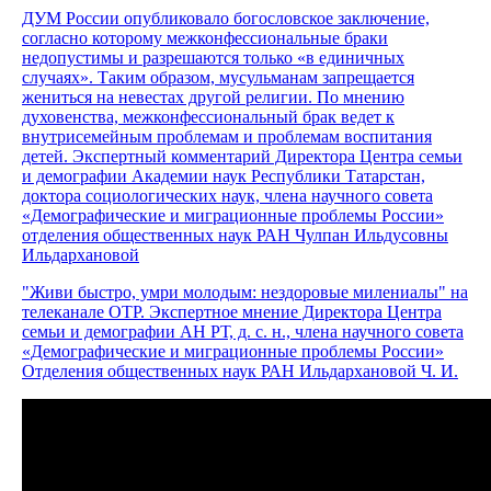
ДУМ России опубликовало богословское заключение,
согласно которому межконфессиональные браки
недопустимы и разрешаются только «в единичных
случаях». Таким образом, мусульманам запрещается
жениться на невестах другой религии. По мнению
духовенства, межконфессиональный брак ведет к
внутрисемейным проблемам и проблемам воспитания
детей. Экспертный комментарий Директора Центра семьи
и демографии Академии наук Республики Татарстан,
доктора социологических наук, члена научного совета
«Демографические и миграционные проблемы России»
отделения общественных наук РАН Чулпан Ильдусовны
Ильдархановой
"Живи быстро, умри молодым: нездоровые милениалы" на
телеканале ОТР. Экспертное мнение Директора Центра
семьи и демографии АН РТ, д. с. н., члена научного совета
«Демографические и миграционные проблемы России»
Отделения общественных наук РАН Ильдархановой Ч. И.