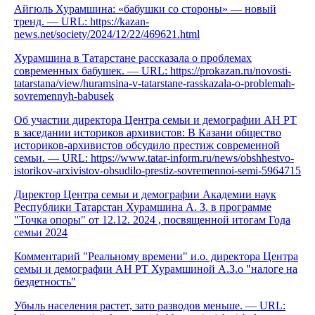
Айгюль Хурамшина: «бабушки со стороны» — новый
тренд. — URL: https://kazan-
news.net/society/2024/12/22/469621.html
Хурамшина в Татарстане рассказала о проблемах
современных бабушек. — URL: https://prokazan.ru/novosti-
tatarstana/view/huramsina-v-tatarstane-rasskazala-o-problemah-
sovremennyh-babusek
Об участии директора Центра семьи и демографии АН РТ
в заседании историков архивистов: В Казани общество
историков-архивистов обсудило престиж современной
семьи. — URL: https://www.tatar-inform.ru/news/obshhestvo-
istorikov-arxivistov-obsudilo-prestiz-sovremennoi-semi-5964715
Директор Центра семьи и демографии Академии наук
Республики Татарстан Хурамшина А. З. в программе
"Точка опоры" от 12.12. 2024 , посвященной итогам Года
семьи 2024
Комментарий "Реальному времени" и.о. директора Центра
семьи и демографии АН РТ Хурамшиной А.З.о "налоге на
бездетность"
Убыль населения растет, зато разводов меньше. — URL: