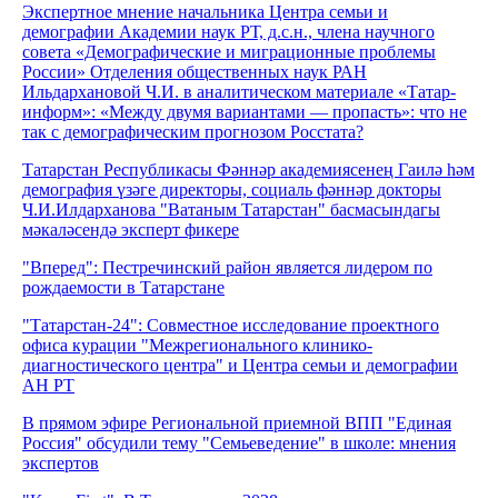
Экспертное мнение начальника Центра семьи и
демографии Академии наук РТ, д.с.н., члена научного
совета «Демографические и миграционные проблемы
России» Отделения общественных наук РАН
Ильдархановой Ч.И. в аналитическом материале «Татар-
информ»: «Между двумя вариантами — пропасть»: что не
так с демографическим прогнозом Росстата?
Татарстан Республикасы Фәннәр академиясенең Гаилә һәм
демография үзәге директоры, социаль фәннәр докторы
Ч.И.Илдарханова "Ватаным Татарстан" басмасындагы
мәкаләсендә эксперт фикере
"Вперед": Пестречинский район является лидером по
рождаемости в Татарстане
"Татарстан-24": Совместное исследование проектного
офиса курации "Межрегионального клинико-
диагностического центра" и Центра семьи и демографии
АН РТ
В прямом эфире Региональной приемной ВПП "Единая
Россия" обсудили тему "Семьеведение" в школе: мнения
экспертов