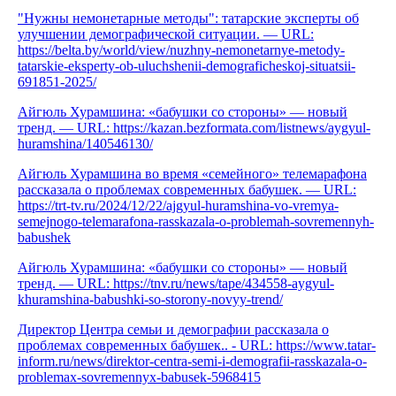
"Нужны немонетарные методы": татарские эксперты об
улучшении демографической ситуации. — URL:
https://belta.by/world/view/nuzhny-nemonetarnye-metody-
tatarskie-eksperty-ob-uluchshenii-demograficheskoj-situatsii-
691851-2025/
Айгюль Хурамшина: «бабушки со стороны» — новый
тренд. — URL: https://kazan.bezformata.com/listnews/aygyul-
huramshina/140546130/
Айгюль Хурамшина во время «семейного» телемарафона
рассказала о проблемах современных бабушек. — URL:
https://trt-tv.ru/2024/12/22/ajgyul-huramshina-vo-vremya-
semejnogo-telemarafona-rasskazala-o-problemah-sovremennyh-
babushek
Айгюль Хурамшина: «бабушки со стороны» — новый
тренд. — URL: https://tnv.ru/news/tape/434558-aygyul-
khuramshina-babushki-so-storony-novyy-trend/
Директор Центра семьи и демографии рассказала о
проблемах современных бабушек.. - URL: https://www.tatar-
inform.ru/news/direktor-centra-semi-i-demografii-rasskazala-o-
problemax-sovremennyx-babusek-5968415