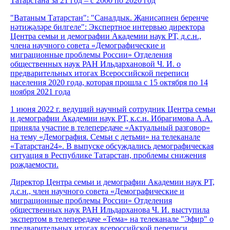
Татарстана за 21 год – с 2000 по 2020 год
"Ватаным Татарстан": "Саналдык. Җанисәпнең беренче
нәтиҗәләре билгеле": Экспертное интервью директора
Центра семьи и демографии Академии наук РТ, д.с.н.,
члена научного совета «Демографические и
миграционные проблемы России» Отделения
общественных наук РАН Ильдархановой Ч. И. о
предварительных итогах Всероссийской переписи
населения 2020 года, которая прошла с 15 октября по 14
ноября 2021 года
1 июня 2022 г. ведущий научный сотрудник Центра семьи
и демографии Академии наук РТ, к.с.н. Ибрагимова А.А.
приняла участие в телепередаче «Актуальный разговор»
на тему «Демография. Семьи с детьми» на телеканале
«Татарстан24». В выпуске обсуждались демографическая
ситуация в Республике Татарстан, проблемы снижения
рождаемости.
Директор Центра семьи и демографии Академии наук РТ,
д.с.н., член научного совета «Демографические и
миграционные проблемы России» Отделения
общественных наук РАН Ильдарханова Ч. И. выступила
экспертом в телепередаче «Тема» на телеканале "Эфир" о
предварительных итогах всероссийской переписи