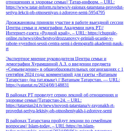
отношениях и здоровье семьи// Татар-информ. – URL:
https://www.tatar-inform.ru/news/v-raionax-tatarstana-provedut-
seriyu-lekcii-ob-otnoseniyax-i-zdorove-semi-5954795
Дрожжановцы приняли участие в работе выездной сессии
Центра семьи и демографии Академии наук РТ//
Интернет-газета «Родной край». – URL: https://chuprale-
online.ru/news/obschestvo/drozzanovcy-priniali-ucastie-v-
rabote-vyezdnoi-sessii-centra-semi-i-demografii-akademii-nauk-
rt
Экспертное мнение руководителя Центра семьи и
демографии Хурамшиной А.З. о введении предмета
«Семьеведение» в общеобразовательных организациях с 1
сентября 2024 года: комментарий для газеты «Ватаным
Татарстан» (на тат.языке) // Ватаным Татарстан. — URL:
https://vatantat.ru/2024/08/148831
В районах РТ проведут серию лекций об отношениях и
здоровье семьи//Татарстан-24. – URL:
https://tatarstan24.tv/news/novosti-tatarstana/v-rayonakh-rt-
provedut-seriyu-lektsiy-ob-otnosheniyakh-i-zdorove-semi
В районах Татарстана пройдут лекции по семейным
вопросам// Islam-today. – URL:https://m.islam-