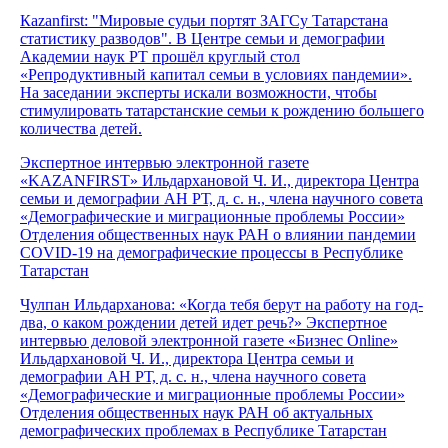
Кazanfirst: "Мировые судьи портят ЗАГСу Татарстана
статистику разводов". В Центре семьи и демографии
Академии наук РТ прошёл круглый стол
«Репродуктивный капитал семьи в условиях пандемии».
На заседании эксперты искали возможности, чтобы
стимулировать татарстанские семьи к рождению большего
количества детей.
Экспертное интервью электронной газете
«KAZANFIRST» Ильдархановой Ч. И., директора Центра
семьи и демографии АН РТ, д. с. н., члена научного совета
«Демографические и миграционные проблемы России»
Отделения общественных наук РАН о влиянии пандемии
COVID-19 на демографические процессы в Республике
Татарстан
Чулпан Ильдарханова: «Когда тебя берут на работу на год-
два, о каком рождении детей идет речь?» Экспертное
интервью деловой электронной газете «Бизнес Online»
Ильдархановой Ч. И., директора Центра семьи и
демографии АН РТ, д. с. н., члена научного совета
«Демографические и миграционные проблемы России»
Отделения общественных наук РАН об актуальных
демографических проблемах в Республике Татарстан