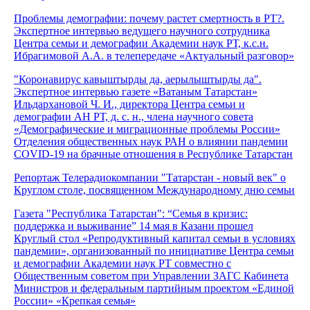
Проблемы демографии: почему растет смертность в РТ?.
Экспертное интервью ведущего научного сотрудника
Центра семьи и демографии Академии наук РТ, к.с.н.
Ибрагимовой А.А. в телепередаче «Актуальный разговор»
"Коронавирус кавыштырды да, аерылыштырды да".
Экспертное интервью газете «Ватаным Татарстан»
Ильдархановой Ч. И., директора Центра семьи и
демографии АН РТ, д. с. н., члена научного совета
«Демографические и миграционные проблемы России»
Отделения общественных наук РАН о влиянии пандемии
COVID-19 на брачные отношения в Республике Татарстан
Репортаж Телерадиокомпании "Татарстан - новый век" о
Круглом столе, посвященном Международному дню семьи
Газета "Республика Татарстан": “Семья в кризис:
поддержка и выживание” 14 мая в Казани прошел
Круглый стол «Репродуктивный капитал семьи в условиях
пандемии», организованный по инициативе Центра семьи
и демографии Академии наук РТ совместно с
Общественным советом при Управлении ЗАГС Кабинета
Министров и федеральным партийным проектом «Единой
России» «Крепкая семья»