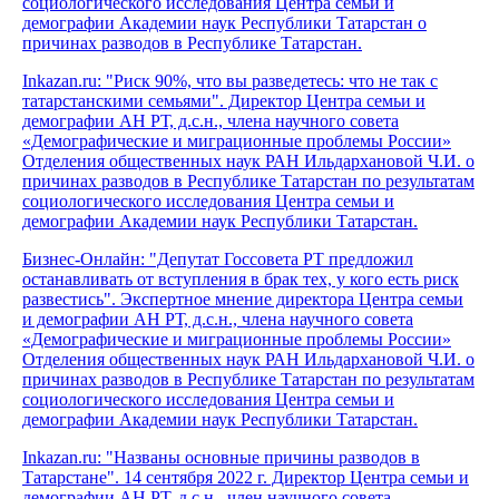
социологического исследования Центра семьи и
демографии Академии наук Республики Татарстан о
причинах разводов в Республике Татарстан.
Inkazan.ru: "Риск 90%, что вы разведетесь: что не так с
татарстанскими семьями". Директор Центра семьи и
демографии АН РТ, д.с.н., члена научного совета
«Демографические и миграционные проблемы России»
Отделения общественных наук РАН Ильдархановой Ч.И. о
причинах разводов в Республике Татарстан по результатам
социологического исследования Центра семьи и
демографии Академии наук Республики Татарстан.
Бизнес-Онлайн: "Депутат Госсовета РТ предложил
останавливать от вступления в брак тех, у кого есть риск
развестись". Экспертное мнение директора Центра семьи
и демографии АН РТ, д.с.н., члена научного совета
«Демографические и миграционные проблемы России»
Отделения общественных наук РАН Ильдархановой Ч.И. о
причинах разводов в Республике Татарстан по результатам
социологического исследования Центра семьи и
демографии Академии наук Республики Татарстан.
Inkazan.ru: "Названы основные причины разводов в
Татарстане". 14 сентября 2022 г. Директор Центра семьи и
демографии АН РТ, д.с.н., член научного совета