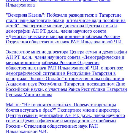
Ильдарханова
"Вечерняя Казань": Побежали разводиться: в Татарстане
стали чаще расторгать браки, в том числе ради пособий на
детей". Экспертное мнение директора Центра семьи и
демографии АН РТ, д.с.н., члена научного совета
«Демографические и миграционные проблемы России»
Отделения общественных наук РАН Ильдархановой Ч.И.
Экспертное мнение директора Центра семьи и демографии
АН РТ, д.с.н., члена научного совета «Демографические и
миграционные проблемы России» Отделения
общественных наук РАН Ильдархановой Ч.И. о прогнозе
демографической ситуации в Республике Татарстан в
репортаже "Бизнес Онлайн" о торжественном собрании в
Академии наук Республики Татарстан, посвященном Дню
Российской науки, с участием Раиса Республики Татарстан
Рустама Минниханова
Mail.ru: "Не торопятся жениться. Почему татарстанцы
боятся вступать в брак?" Экспертное мнение директора
Центра семьи и демографии АН РТ, д.с.н., члена научного
совета «Демографические и миграционные проблемы
России» Отделения общественных наук РАН
Ильдархановой Ч.И.