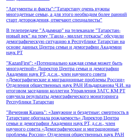
"Аргументы и факты":"Татарстану очень нужны
многодетные семьи, а для этого необходим более ранний
старт деторождения, отмечают специалисты"
В телепередаче "Адымнар" на телеканале "Татарстан-
новый век" на тему "Гаилә - милләт тоткасы" обсудили
демографическую ситуацию в Республике Татарстан на
основе данных Центра семьи и демографии Академии
наук РТ
"KazanFirst": «Потенциально каждая семья может быть
многодетной» Директор Центра семьи и демографии
Академии наук РТ, д.с.н., член научного совета
«Демографические и миграционные проблемы России»
Отделения общественных наук РАН Ильдарханова Ч.И. на
итоговом заседании коллегии Управления ЗАГС КМ РТ
озвучила результаты демографического мониторинга
Республики Татарстан
"Вечерняя Казань": «Замужние и бездетные: смертность в
Татарстане обогнала рождаемость» Директор Центра
семьи и демографии Академии наук РТ, д.с.н., член
научного совета «Демографические и миграционные
проблемы России» Отделения общественных наук РАН