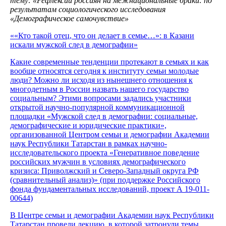
тему: «Рефлексии россиян на межнациональные браки: по
результатам социологического исследования
«Демографическое самочувствие»
««Кто такой отец, что он делает в семье…»: в Казани
искали мужской след в демографии»
Какие современные тенденции протекают в семьях и как
вообще относятся сегодня к институту семьи молодые
люди? Можно ли исходя из нынешнего отношения к
многодетным в России назвать нашего государство
социальным? Этими вопросами задались участники
открытой научно-популярной коммуникационной
площадки «Мужской след в демографии: социальные,
демографические и юридические практики»,
организованной Центром семьи и демографии Академии
наук Республики Татарстан в рамках научно-
исследовательского проекта «Генеративное поведение
российских мужчин в условиях демографического
кризиса: Приволжский и Северо-Западный округа РФ
(сравнительный анализ)» (при поддержке Российского
фонда фундаментальных исследований, проект А 19-011-
00644)
В Центре семьи и демографии Академии наук Республики
Татарстан провели лекцию, в которой затронули темы