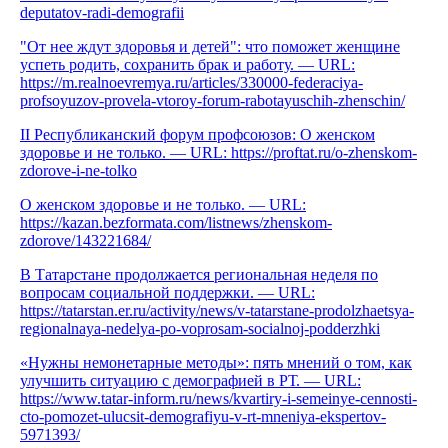
deputatov-radi-demografii
"От нее ждут здоровья и детей": что поможет женщине
успеть родить, сохранить брак и работу. — URL:
https://m.realnoevremya.ru/articles/330000-federaciya-
profsoyuzov-provela-vtoroy-forum-rabotayuschih-zhenschin/
II Республиканский форум профсоюзов: О женском
здоровье и не только. — URL: https://proftat.ru/o-zhenskom-
zdorove-i-ne-tolko
О женском здоровье и не только. — URL:
https://kazan.bezformata.com/listnews/zhenskom-
zdorove/143221684/
В Татарстане продолжается региональная неделя по
вопросам социальной поддержки. — URL:
https://tatarstan.er.ru/activity/news/v-tatarstane-prodolzhaetsya-
regionalnaya-nedelya-po-voprosam-socialnoj-podderzhki
«Нужны немонетарные методы»: пять мнений о том, как
улучшить ситуацию с демографией в РТ. — URL:
https://www.tatar-inform.ru/news/kvartiry-i-semeinye-cennosti-
cto-pomozet-ulucsit-demografiyu-v-rt-mneniya-ekspertov-
5971393/