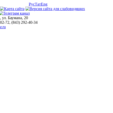
Рус
Тат
Eng
, ул. Баумана, 20
-02-72, (843) 292-40-34
r.ru