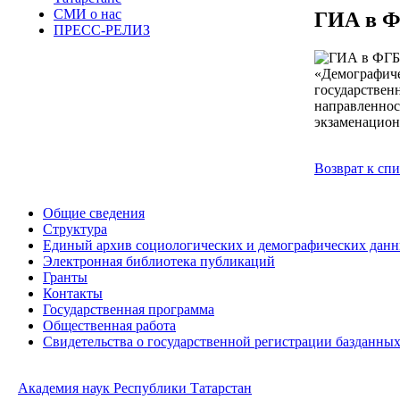
СМИ о нас
ГИА в 
ПРЕСС-РЕЛИЗ
«Демографиче
государствен
направленнос
экзаменацио
Возврат к сп
Общие сведения
Структура
Единый архив социологических и демографических дан
Электронная библиотека публикаций
Гранты
Контакты
Государственная программа
Общественная работа
Свидетельства о государственной регистрации базданны
Академия наук Республики Татарстан