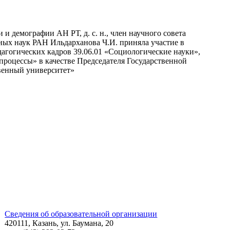
 и демографии АН РТ, д. с. н., член научного совета
ых наук РАН Ильдарханова Ч.И. приняла участие в
агогических кадров 39.06.01 «Социологические науки»,
процессы» в качестве Председателя Государственной
венный университет»
Сведения об образовательной организации
420111, Казань, ул. Баумана, 20