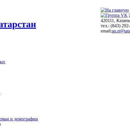
420111, Казань
атарстан
тел.: (843) 292
email:
an.rt@tata
ных
х
емьи и демографии
и