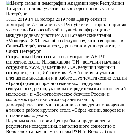
18.11.2019
14-16 ноября 2019 года Центр семьи и
демографии Академии наук Республики Татарстан принял
участие во Всероссийской научной конференции с
международным участием XIII Ковалевские чтения
«Молодежь XXI века: образ будущего», которая прошла в
Санкт-Петербургском государственном университете, г.
Санкт-Петербург.
Сотрудники Центра семьи и демографии АН РТ
(директор, д.с.н., Ильдарханова Ч.И., ведущий научный
сотрудник, к.с.н. Давлетшина Л.А, ведущий научный
сотрудник, к.с.н., Ибрагимова А.А.) приняли участие в
пленарном заседании и в работе двух тематических секций
«Трансформация брачно-семейных, гендерных,
сексуальных, репродуктивных и родительских отношений
молодежи» и «Демографическое будущее России и
молодежь: практики самосохранительного,
демографического, миграционного поведения молодежи»,
а также в работе круглого стола «Образ жизни, здоровье и
питание молодежи».
Научным коллективом Центра были представлены
результаты исследования, выполненного совместно с
Вологодским научным центром РАН (г. Вологда) при