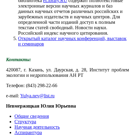
библиотека
eLibrary.RU
содержит полнотекстовые
электронные версии научных журналов и баз
данных научных отчетов различных российских и
зарубежных издательств и научных центров. Для
определенной части изданий доступ к полным
текстам статей свободный. Новости науки.
Российский индекс научного цитирования.
Открытый каталог научных конференций, выставок
и семинаров
Контакты:
420087, г. Казань, ул. Даурская, д. 28,
Институт проблем
экологии и недропользования АН РТ
Телефон: (843) 298-22-66
e
-
mail
:
Yulya.nev@list.ru
Невмержицкая Юлия Юрьевна
Общие сведения
Структура
Научная деятельность
Аспирантура