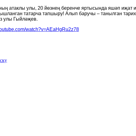
ның атаклы улы, 20 йөзнең беренче яртысында яшәп иҗат
ышланган татарча тапшыру! Алып баручы – танылган тарих
з улы Гыйләҗев.
.youtube.com/watch?v=AEaHgRu2z78
иску