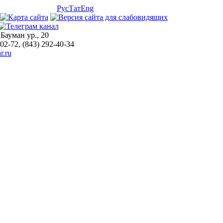
Рус
Тат
Eng
 Бауман ур., 20
-02-72, (843) 292-40-34
r.ru