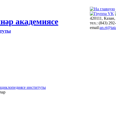
420111, Казан,
нәр академиясе
тел.: (843) 292
email:
an.rt@tata
итуты
нциклопедиясе институты
лар