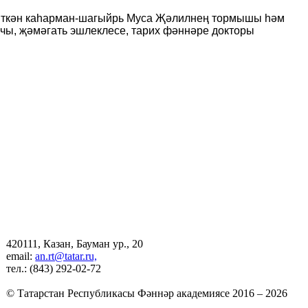
 иткән каһарман-шагыйрь Муса Җәлилнең тормышы һәм
чы, җәмәгать эшлеклесе, тарих фәннәре докторы
420111, Казан, Бауман ур., 20
email:
an.rt@tatar.ru,
тел.: (843) 292-02-72
© Татарстан Республикасы Фәннәр академиясе 2016 – 2026