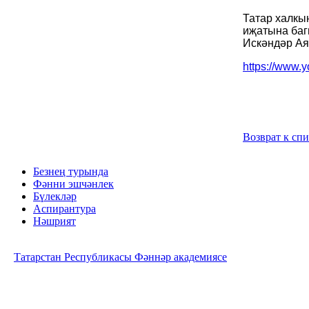
Татар халкы
иҗатына баг
Искәндәр Ая
https://www
Возврат к сп
Безнең турында
Фәнни эшчәнлек
Бүлекләр
Аспирантура
Нәшрият
Татарстан Республикасы Фәннәр академиясе