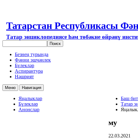
Татарстан Республикасы Фән
Татар энциклопедиясе һәм төбәкне өйрәнү инст
Безнең турында
Фәнни эшчәнлек
Бүлекләр
Аспирантура
Нәшрият
Меню
Навигация
Яңалыклар
Баш бит
Бүлекләр
Татар э
Анонслар
Яңалык
му
22.03.2021