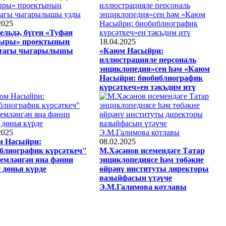
2025
ельдә, бүген «Туфан
ыры» проектының
18.04.2025
ттагы чыгарылышы
«Каюм Насыйри:
иллюстрацияле персональ
энциклопедия»сен һәм «Каюм
Насыйри: биобиблиографик
күрсәткеч»ен тәкъдим итү
2025
 Насыйри:
08.02.2025
блиографик күрсәткеч"
М.Хәсәнов исемендәге Татар
семләнгән яңа фәнни
энциклопедиясе һәм төбәкне
 дөнья күрде
өйрәнү институты директоры
вазыйфасын үтәүче
Э.М.Галимова котлавы