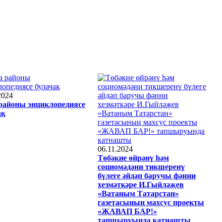
2024
районы энциклопедиясе
ак
06.11.2024
Төбәкне өйрәнү һәм
социомәдәни тикшеренү
бүлеге әйдәп баручы фәнни
хезмәткәре И.Гыйләҗев
«Ватаным Татарстан»
газетасының махсус проекты
«ҖАВАП БАР!»
тапшыруында катнашты