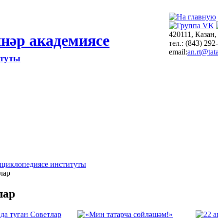
420111, Казан,
нәр академиясе
тел.: (843) 292
email:
an.rt@tata
итуты
нциклопедиясе институты
лар
лар