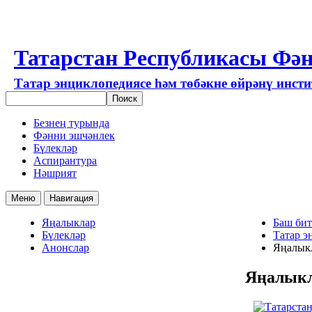
Татарстан Республикасы Фән
Татар энциклопедиясе һәм төбәкне өйрәнү инст
Безнең турында
Фәнни эшчәнлек
Бүлекләр
Аспирантура
Нәшрият
Меню
Навигация
Яңалыклар
Баш бит
Бүлекләр
Татар э
Анонслар
Яңалык
Яңалык