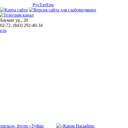
Рус
Тат
Eng
 Бауман ур., 20
-02-72, (843) 292-40-34
r.ru