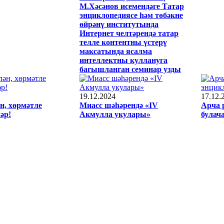
М.Хәсәнов исемендәге Татар
энциклопедиясе һәм төбәкне
өйрәнү институтында
Интернет челтәрендә татар
телле контентны үстерү
максатында ясалма
интеллектны куллануга
багышланган семинар узды
19.12.2024
17.12.
н, хөрмәтле
Миасс шәһәрендә «IV
Арча 
әр!
Акмулла укулары»
булач