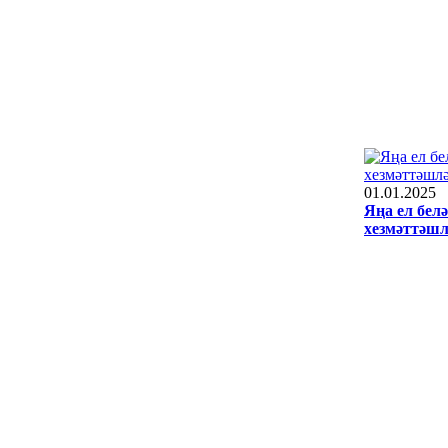
01.01.2025
Яңа ел белә
хезмәттәшл