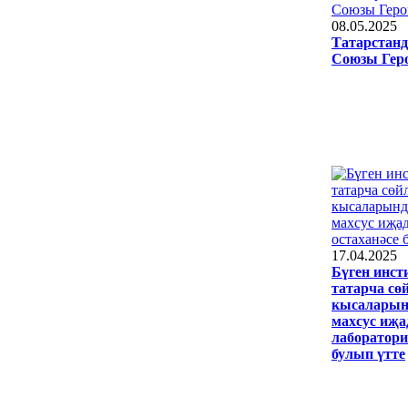
08.05.2025
Татарстанд
Союзы Гер
17.04.2025
Бүген инст
татарча сө
кысаларын
махсус иҗа
лаборатори
булып үтте