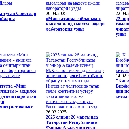
а туган Советлар
29.04.2025
22.04.
ойлары
«Мин татарча сөйләшәм!»
22 апр
кысаларында махсус иҗади
самав
лаборатория узды
чира
узды
14.02.
"Каюм
итутта «Мин
Биоби
йләшәм!» акциясе
дип и
да оештырылган
хезмәт
ди
янең остаханәсе
26.03.2025
2025 елның 26 мартында
Татарстан Республикасы
Фәннәр Академиясенең