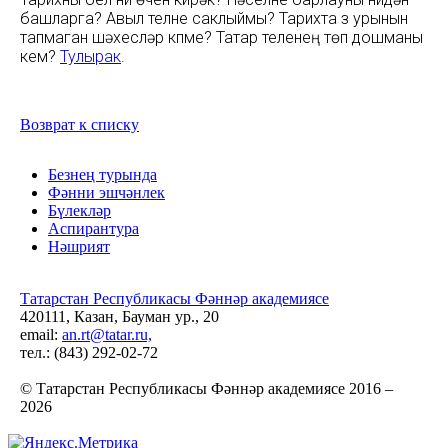
башларга? Авыл телне саклыймы? Тарихта үз урынын
тапмаган шәхесләр күпме? Татар теленең төп дошманы
кем?
Тулырак
.
Возврат к списку
Безнең турында
Фәнни эшчәнлек
Бүлекләр
Аспирантура
Нәшрият
Татарстан Республикасы Фәннәр академиясе
420111, Казан, Бауман ур., 20
email:
an.rt@tatar.ru,
тел.: (843) 292-02-72
© Татарстан Республикасы Фәннәр академиясе 2016 –
2026