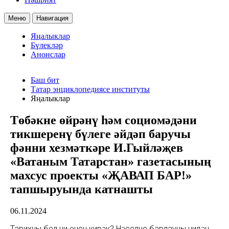
Меню
Навигация
Яңалыклар
Бүлекләр
Анонслар
Баш бит
Татар энциклопедиясе институты
Яңалыклар
Төбәкне өйрәнү һәм социомәдәни
тикшеренү бүлеге әйдәп баручы
фәнни хезмәткәре И.Гыйләҗев
«Ватаным Татарстан» газетасының
махсус проекты «ҖАВАП БАР!»
тапшыруында катнашты
06.11.2024
Тарихны белү ни өчен кирәк? Нәселне барлауны нидән