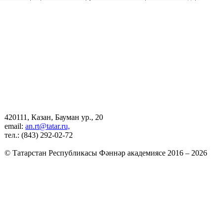
420111, Казан, Бауман ур., 20
email:
an.rt@tatar.ru,
тел.: (843) 292-02-72
© Татарстан Республикасы Фәннәр академиясе 2016 – 2026