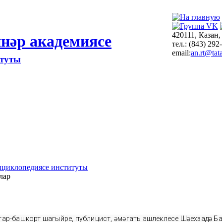
420111, Казан,
нәр академиясе
тел.: (843) 292
email:
an.rt@tata
итуты
нциклопедиясе институты
лар
тар-башкорт шагыйре, публицист, җәмәгать эшлеклесе Шәехзадә 