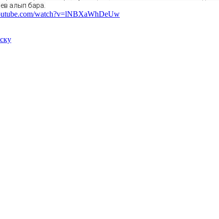
җев алып бара.
youtube.com/watch?v=lNBXaWhDeUw
иску