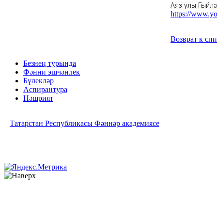
Аяз улы Гыйлә
https://www.
Возврат к сп
Безнең турында
Фәнни эшчәнлек
Бүлекләр
Аспирантура
Нәшрият
Татарстан Республикасы Фәннәр академиясе