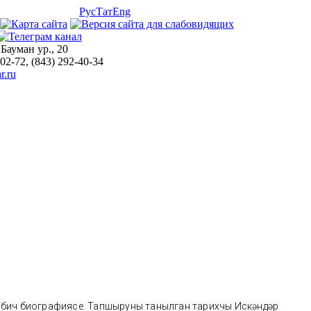
Рус
Тат
Eng
 Бауман ур., 20
-02-72, (843) 292-40-34
r.ru
Бабич биографиясе. Тапшыруны танылган тарихчы Искәндәр 