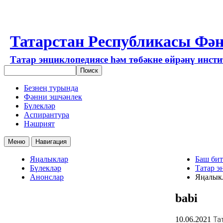
Татарстан Республикасы Фән
Татар энциклопедиясе һәм төбәкне өйрәнү инст
Безнең турында
Фәнни эшчәнлек
Бүлекләр
Аспирантура
Нәшрият
Меню
Навигация
Яңалыклар
Баш бит
Бүлекләр
Татар э
Анонслар
Яңалык
babi
10.06.2021
Та