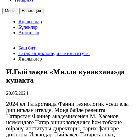
Меню
Навигация
Яңалыклар
Бүлекләр
Анонслар
Баш бит
Татар энциклопедиясе институты
Яңалыклар
И.Гыйләҗев «Милли кунакханә»дә
кунакта
20.05.2024
2024 ел Татарстанда Фәнни технологик үсеш елы
дип игълан ителде. Моңа бәйле рәвештә
Татарстан Фәннәр академиясенең М. Хәсәнов
исемендәге Татар энциклопедиясе һәм төбәкне
өйрәнү институты директоры, тарих фәннәре
докторы Искәндәр Гыйләҗев
Татарстанның