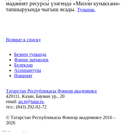
мәдәният ресурсы үзәгендә
«
Милли кунакханә
»
тапшыруында чыгыш ясады.
Тулырак.
Возврат к списку
Безнең турында
Фәнни эшчәнлек
Бүлекләр
Аспирантура
Нәшрият
Татарстан Республикасы Фәннәр академиясе
420111, Казан, Бауман ур., 20
email:
an.rt@tatar.ru,
тел.: (843) 292-02-72
© Татарстан Республикасы Фәннәр академиясе 2016 –
2026