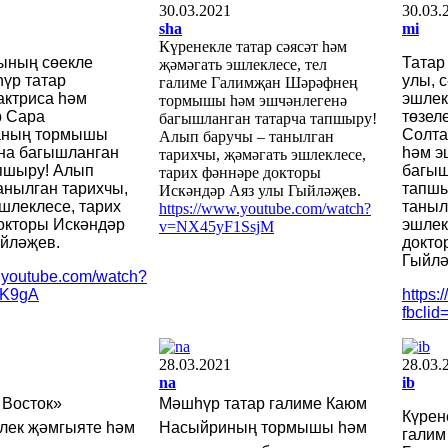
30.03.2021
30.03.
sha
mi
Күренекле татар сәясәт һәм
кының сөекле
Татар
җәмәгать эшлеклесе, тел
үр татар
улы, 
галиме Галимҗан Шәрәфнең
актриса һәм
эшлек
тормышы һәм эшчәнлегенә
р Сара
төзел
багышланган татарча тапшыру!
аның тормышы
Солт
Алып баручы – танылган
на багышланган
һәм э
тарихчы, җәмәгать эшлеклесе,
апшыру! Алып
багыш
тарих фәннәре докторы
анылган тарихчы,
тапшы
Искәндәр Аяз улы Гыйләҗев.
шлеклесе, тарих
таныл
https://www.youtube.com/watch?
окторы Искәндәр
эшлек
v=NX45yF1SsjM
ыйләҗев.
докто
Гыйлә
w.youtube.com/watch?
mK9gA
https
fbcli
28.03.2021
28.03.
na
ib
 Восток»
Мәшһүр татар галиме Каюм
Күрен
лек җәмгыяте һәм
Насыйриның тормышы һәм
галим