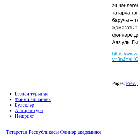
эшчәнлеге
татарча т
баручы – т
җәмәгать э
фәннәре д
Аяз улы Г
https://ww
v=8nJYaHO
Pages:
Prev.
Безнең турында
Фәнни эшчәнлек
Бүлекләр
Аспирантура
Нәшрият
Татарстан Республикасы Фәннәр академиясе