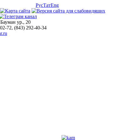
Рус
Тат
Eng
 Бауман ур., 20
-02-72, (843) 292-40-34
r.ru