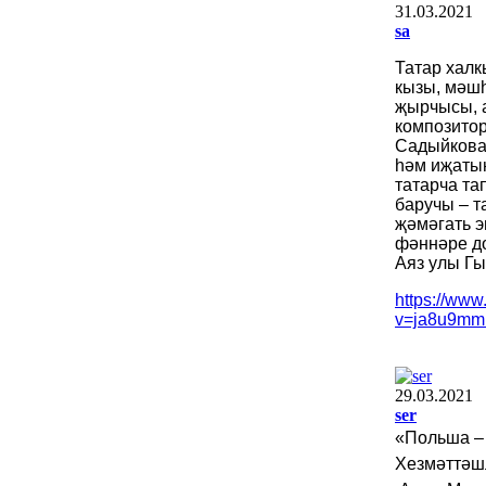
31.03.2021
sa
Татар хал
кызы, мәшһ
җырчысы, 
композито
Садыйков
һәм иҗаты
татарча т
баручы – т
җәмәгать э
фәннәре д
Аяз улы Г
https://ww
v=ja8u9m
29.03.2021
ser
«Польша –
Хезмәттәш