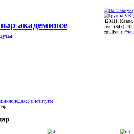
420111, Казан,
нәр академиясе
тел.: (843) 292
email:
an.rt@tata
итуты
нциклопедиясе институты
лар
лар