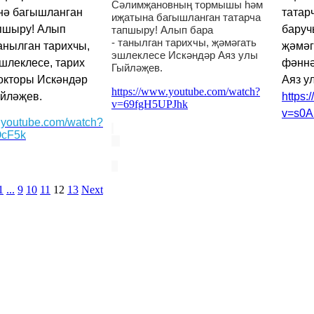
Сәлимҗановның тормышы һәм
нә багышланган
татар
иҗатына багышланган татарча
апшыру! Алып
баруч
тапшыру! Алып бара
- танылган тарихчы, җәмәгать
анылган тарихчы,
җәмәг
эшлеклесе Искәндәр Аяз улы
шлеклесе, тарих
фәннә
Гыйләҗев.
окторы Искәндәр
Аяз у
https://www.youtube.com/watch?
ыйләҗев.
https
v=69fgH5UPJhk
v=s0A
w.youtube.com/watch?
cF5k
1
...
9
10
11
12
13
Next