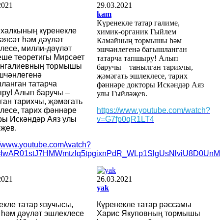
2021
29.03.2021
kam
Күренекле татар галиме,
 халкының күренекле
химик-органик Гыйлем
сәясәт һәм дәүләт
Камайның тормышы һәм
лесе, милли-дәүләт
эшчәнлегенә багышланган
еше теоретигы Мирсәет
татарча тапшыру! Алып
ангалиевның тормышы
баручы – танылган тарихчы,
шчәнлегенә
җәмәгать эшлеклесе, тарих
ланган татарча
фәннәре докторы Искәндәр Аяз
ру! Алып баручы –
улы Гыйләҗев.
ган тарихчы, җәмәгать
лесе, тарих фәннәре
https://www.youtube.com/watch?
ры Искәндәр Аяз улы
v=G7fp0qR1LT4
җев.
://www.youtube.com/watch?
d=IwAR01stJ7HMWmtzlq5tpgixnPdR_WLp1SlgUsNlviU8D0UnM
2021
26.03.2021
yak
екле татар язучысы,
Күренекле татар рәссамы
 һәм дәүләт эшлеклесе
Харис Якуповның тормышы