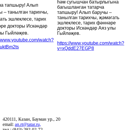
һәм сугышчан батырлыгына
ча тапшыру! Алып
багышланган татарча
ы – танылган тарихчы,
тапшыру! Алып баручы –
танылган тарихчы, җәмәгать
ать эшлеклесе, тарих
эшлеклесе, тарих фәннәре
ре докторы Искәндәр
докторы Искәндәр Аяз улы
лы Гыйләҗев.
Гыйләҗев.
://www.youtube.com/watch?
https://www.youtube.com/watch?
uktBm2ts
v=xQddE27EGP8
420111, Казан, Бауман ур., 20
email:
an.rt@tatar.ru,
тел.: (843) 292-02-72