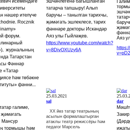
евич исемендәге
эшчәнлегенә багышланган
Гали
тормы
ниверситеты
татарча тапшыру! Алып
эшчән
н нәшер ителүче
баручы – танылган тарихчы,
татар
hodnie. Rocznik
җәмәгать эшлеклесе, тарих
баруч
җәмәг
linarny»
фәннәре докторы Искәндәр
фәннә
ый форум.
Аяз улы Гыйләҗев.
Аяз у
плинарный
https://www.youtube.com/watch?
https
»), журналының
v=8DivOXUzy6A
v=pD
нда Татарстан
асы Фәннәр
е «Татар
иясе һәм төбәкне
титуты» фәнни...
25.03.2021
25.03.
sal
dar
татар галиме,
Мәшһү
ХХ йөз татар театрының
 җәмәгать
Закир
асылын формалаштырган
 Мансур
(Дәрд
атаклы театр режиссёры һәм
педагог Марсель
ң тормышы һәм
иҗаты