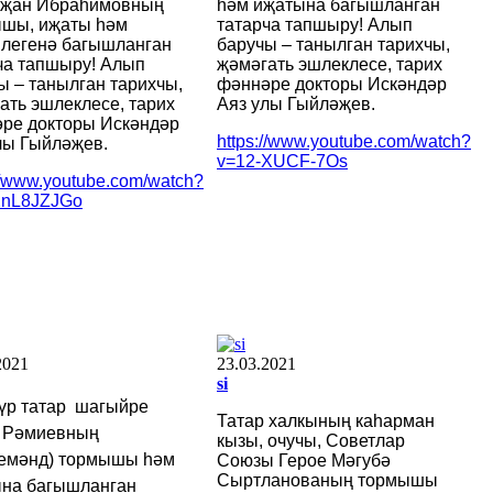
мҗан Ибраһимовның
һәм иҗатына багышланган
шы, иҗаты һәм
татарча тапшыру! Алып
легенә багышланган
баручы – танылган тарихчы,
ча тапшыру! Алып
җәмәгать эшлеклесе, тарих
ы – танылган тарихчы,
фәннәре докторы Искәндәр
ать эшлеклесе, тарих
Аяз улы Гыйләҗев.
ре докторы Искәндәр
https://www.youtube.com/watch?
лы Гыйләҗев.
v=12-XUCF-7Os
://www.youtube.com/watch?
2nL8JZJGo
2021
23.03.2021
si
р татар шагыйре
Татар халкының каһарман
 Рәмиевның
кызы, очучы, Советлар
емәнд) тормышы һәм
Союзы Герое Мәгубә
Сыртланованың тормышы
на багышланган