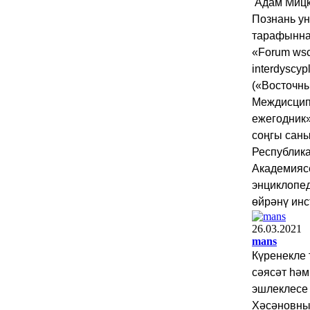
Адам Мицк
Познань у
тарафынна
«Forum wsc
interdyscyp
(«Восточн
Междисци
ежегодник
соңгы саны
Республик
Академияс
энциклопед
өйрәнү инс
26.03.2021
mans
Күренекле 
сәясәт һәм
эшлеклесе
Хәсәновны