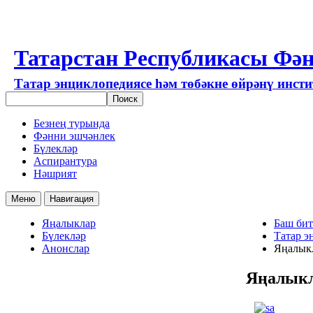
Татарстан Республикасы Фән
Татар энциклопедиясе һәм төбәкне өйрәнү инст
Безнең турында
Фәнни эшчәнлек
Бүлекләр
Аспирантура
Нәшрият
Меню
Навигация
Яңалыклар
Баш бит
Бүлекләр
Татар э
Анонслар
Яңалык
Яңалык