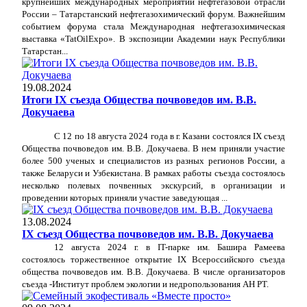
крупнейших международных мероприятий нефтегазовой отрасли
России ‒ Татарстанский нефтегазохимический форум. Важнейшим
событием форума стала Международная нефтегазохимическая
выставка «TatOilExpo». В экспозиции Академии наук Республики
Татарстан...
19.08.2024
Итоги IX съезда Общества почвоведов им. В.В.
Докучаева
С 12 по 18 августа 2024 года в г. Казани состоялся IX съезд
Общества почвоведов им. В.В. Докучаева. В нем приняли участие
более 500 ученых и специалистов из разных регионов России, а
также Беларуси и Узбекистана. В рамках работы съезда состоялось
несколько полевых почвенных экскурсий, в организации и
проведении которых приняли участие заведующая ...
13.08.2024
IX съезд Общества почвоведов им. В.В. Докучаева
12 августа 2024 г.
в IT-парке им. Башира Рамеева
состоялось торжественное открытие IX Всероссийского съезда
общества почвоведов им. В.В. Докучаева. В числе организаторов
съезда -Институт проблем экологии и недропользования АН РТ.