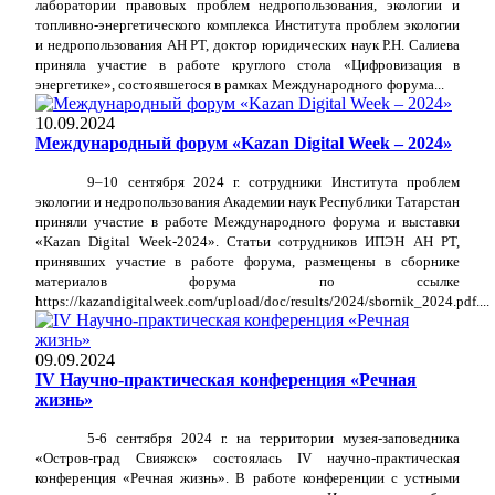
лаборатории правовых проблем недропользования, экологии и
топливно-энергетического комплекса
Института проблем экологии
и недропользования АН РТ
, доктор юридических наук Р.Н. Салиева
приняла участие в работе круглого стола «Цифровизация в
энергетике», состоявшегося в рамках
Международного форума...
10.09.2024
Международный форум «Kazan Digital Week – 2024»
9–10 сентября 2024 г. сотрудники Института проблем
экологии и недропользования Академии наук Республики Татарстан
приняли участие в работе Международного форума и выставки
«Kazan Digital Week-2024». Статьи сотрудников ИПЭН АН РТ,
принявших участие в работе форума, размещены в сборнике
материалов
форума по ссылке
https://kazandigitalweek.com/upload/doc/results/2024/sbornik_2024.pdf....
09.09.2024
IV Научно-практическая конференция «Речная
жизнь»
5-6 сентября 2024 г. на территории музея-заповедника
«Остров-град Свияжск» состоялась
IV
научно-практическая
конференция «Речная жизнь». В работе конференции с устными