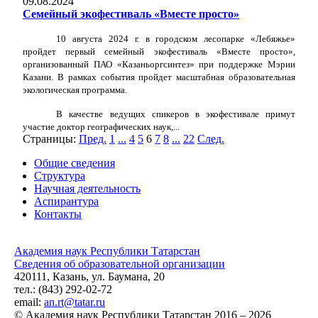
09.08.2024
Семейный экофестиваль «Вместе просто»
10 августа 2024 г. в городском лесопарке «Лебяжье»
пройдет первый семейный экофестиваль «Вместе просто»,
организованный ПАО «Казаньоргсинтез» при поддержке Мэрии
Казани. В рамках события пройдет масштабная образовательная
экологическая программа.
В качестве ведущих спикеров в экофестивале примут
участие доктор географических наук,...
Страницы:
Пред.
1
...
4
5
6
7
8
...
22
След.
Общие сведения
Структура
Научная деятельность
Аспирантура
Контакты
Академия наук Республики Татарстан
Сведения об образовательной организации
420111, Казань, ул. Баумана, 20
тел.: (843) 292-02-72
email:
an.rt@tatar.ru
© Академия наук Республики Татарстан 2016 – 2026