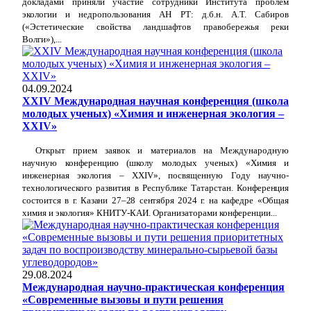
докладами приняли участие сотрудники Института проблем
экологии и недропользования АН РТ: д.б.н. А.Т. Сабиров
(«Эстетические свойства ландшафтов правобережья реки
Волги»),...
04.09.2024
XXIV Международная научная конференция (школа
молодых ученых) «Химия и инженерная экология –
XXIV»
Открыт прием заявок и материалов на
Международную
научную конференцию (школу молодых ученых) «Химия и
инженерная экология – XX
IV
», посвященную Году научно-
технологического развития в Республике Татарстан.
Конференция
состоится в г. Казани 27
–
28 сентября 2024 г.
на кафедре «Общая
химия и экология» КНИТУ-КАИ.
Организаторами конференции...
29.08.2024
Международная научно-практическая конференция
«Современные вызовы и пути решения