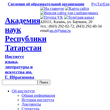
Сведения об образовательной организации
Рус
Тат
Eng
Академия
420111, Казань, ул. Баумана, 20
тел.: (843) 292-02-72, (843) 292-40-34
наук
email:
an.rt@tatar.ru
Республики
Татарстан
Институт
языка,
литературы и
искусства им.
Г. Ибрагимова
Об институте
Общая информация
История института
Документы
Структура