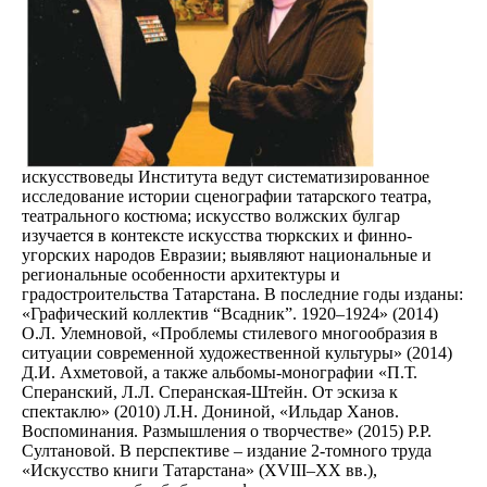
искусствоведы Института ведут систематизированное
исследование истории сценографии татарского театра,
театрального костюма; искусство волжских булгар
изучается в контексте искусства тюркских и финно-
угорских народов Евразии; выявляют национальные и
региональные особенности архитектуры и
градостроительства Татарстана. В последние годы изданы:
«Графический коллектив “Всадник”. 1920–1924» (2014)
О.Л. Улемновой, «Проблемы стилевого многообразия в
ситуации современной художественной культуры» (2014)
Д.И. Ахметовой, а также альбомы-монографии «П.Т.
Сперанский, Л.Л. Сперанская-Штейн. От эскиза к
спектаклю» (2010) Л.Н. Дониной, «Ильдар Ханов.
Воспоминания. Размышления о творчестве» (2015) Р.Р.
Султановой. В перспективе – издание 2-томного труда
«Искусство книги Татарстана» (XVIII–XX вв.),