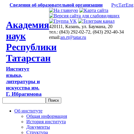
Сведения об образовательной организации
Рус
Тат
Eng
Академия
420111, Казань, ул. Баумана, 20
тел.: (843) 292-02-72, (843) 292-40-34
наук
email:
an.rt@tatar.ru
Республики
Татарстан
Институт
языка,
литературы и
искусства им.
Г. Ибрагимова
Об институте
Общая информация
История института
Документы
Структура