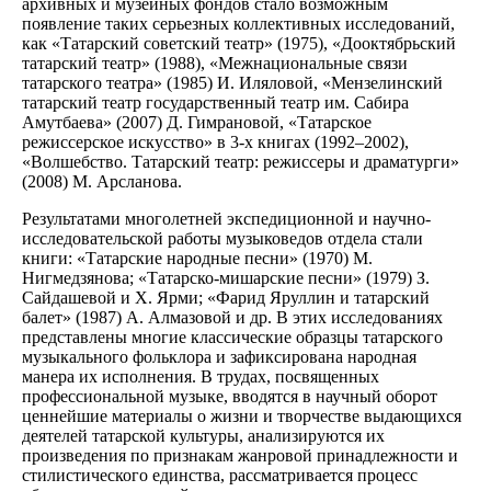
архивных и музейных фондов стало возможным
появление таких серьезных коллективных исследований,
как «Татарский советский театр» (1975), «Дооктябрьский
татарский театр» (1988), «Межнациональные связи
татарского театра» (1985) И. Иляловой, «Мензелинский
татарский театр государственный театр им. Сабира
Амутбаева» (2007) Д. Гимрановой, «Татарское
режиссерское искусство» в 3-х книгах (1992–2002),
«Волшебство. Татарский театр: режиссеры и драматурги»
(2008) М. Арсланова.
Результатами многолетней экспедиционной и научно-
исследовательской работы музыковедов отдела стали
книги: «Татарские народные песни» (1970) М.
Нигмедзянова; «Татарско-мишарские песни» (1979) З.
Сайдашевой и Х. Ярми; «Фарид Яруллин и татарский
балет» (1987) А. Алмазовой и др. В этих исследованиях
представлены многие классические образцы татарского
музыкального фольклора и зафиксирована народная
манера их исполнения. В трудах, посвященных
профессиональной музыке, вводятся в научный оборот
ценнейшие материалы о жизни и творчестве выдающихся
деятелей татарской культуры, анализируются их
произведения по признакам жанровой принадлежности и
стилистического единства, рассматривается процесс