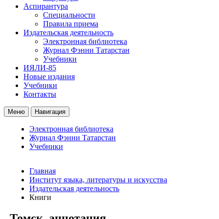
Аспирантура
Специальности
Правила приема
Издательская деятельность
Электронная библиотека
Журнал Фэнни Татарстан
Учебники
ИЯЛИ-85
Новые издания
Учебники
Контакты
Меню
Навигация
Электронная библиотека
Журнал Фэнни Татарстан
Учебники
Главная
Институт языка, литературы и искусства
Издательская деятельность
Книги
Томск_аннотация