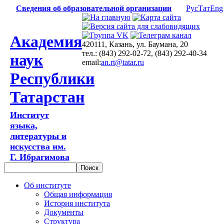
Сведения об образовательной организации
Рус
Тат
Eng
Академия
420111, Казань, ул. Баумана, 20
тел.: (843) 292-02-72, (843) 292-40-34
наук
email:
an.rt@tatar.ru
Республики
Татарстан
Институт
языка,
литературы и
искусства им.
Г. Ибрагимова
Об институте
Общая информация
История института
Документы
Структура