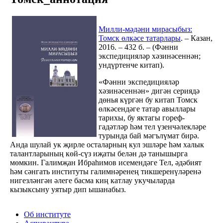
Милли-мәдәни мирасыбыз:
Томск өлкәсе татарлары
. – Казан,
2016. – 432 б. – (Фәнни
экспедицияләр хәзинәсеннән;
ундүртенче китап).
«Фәнни экспедицияләр
хәзинәсеннән» дигән сериядә
дөнья күргән бу китап Томск
өлкәсендәге татар авыллары
тарихы, бу яктагы гореф-
гадәтләр һәм тел үзенчәлекләре
турында бай мәгълүмат бирә.
Анда шулай ук җирле осталарның кул эшләре һәм халык
талантларының көй-сүз иҗаты белән дә танышырга
мөмкин. Галимҗан Ибраһимов исемендәге Тел, әдәбият
һәм сәнгать институты галимнәренең тикшеренүләренә
нигезләнгән әлеге басма киң катлау укучыларда
кызыксыну уятыр дип ышанабыз.
Об институте