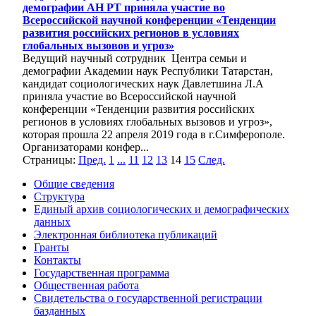
демографии АН РТ приняла участие во
Всероссийской научной конференции «Тенденции
развития российских регионов в условиях
глобальных вызовов и угроз»
Ведущий научный сотрудник Центра семьи и
демографии Академии наук Республики Татарстан,
кандидат социологических наук Давлетшина Л.А
приняла участие во Всероссийской научной
конференции «Тенденции развития российских
регионов в условиях глобальных вызовов и угроз»,
которая прошла 22 апреля 2019 года в г.Симферополе.
Организаторами конфер...
Страницы:
Пред.
1
...
11
12
13
14
15
След.
Общие сведения
Структура
Единый архив социологических и демографических
данных
Электронная библиотека публикаций
Гранты
Контакты
Государственная программа
Общественная работа
Свидетельства о государственной регистрации
базданных