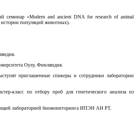
й семинар «
Modern
and
ancient
DNA
for
research
of
animal
я истории популяций животных).
ляндия.
иверситета Оулу, Финляндия.
тупят приглашенные спикеры и сотрудники лаборатории
стер-класс по отбору проб для генетического анализа из
ведующий лабораторией биомониторинга ИПЭН АН РТ.