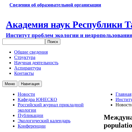
Сведения об образовательной организации
Академия наук Республики Т
Институт проблем экологии и недропользовани
Общие сведения
Структура
Научная деятельность
Аспирантура
Контакты
Меню
Навигация
Новости
Главная
Кафедра ЮНЕСКО
Институ
Российский журнал прикладной
Новост
экологии
Публикации
Междунар
Экологический календарь
populatio
Конференции