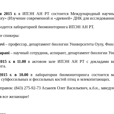
я 2015 г.
в ИПЭН АН РТ состоится Международный научны
ory
» (Изучение современной и «древней» ДНК для исследовани
водится лабораторией биомониторинга ИПЭН АН РТ.
е спикеры:
ovi
– профессор, департамент биологии Университета Оулу, Фин
apani
– научный сотрудник, аспирант, департамент биологии Ун
015 г. в 11.00
в актовом зале ИПЭН АН РТ с докладами выс
га.
015 г. в 10.00
в лаборатории биомониторинга состоится ма
 субфоссильных и фоссильных костей птиц и млекопитающих.
справок: (843) 275-92-73 Аськеев Олег Васильевич, к.б.н., за
я все желающие!
иску