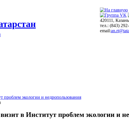
420111, Казань
атарстан
тел.: (843) 292
email:
an.rt@tata
я
т проблем экологии и недропользования
и
 визит в Институт проблем экологии и 