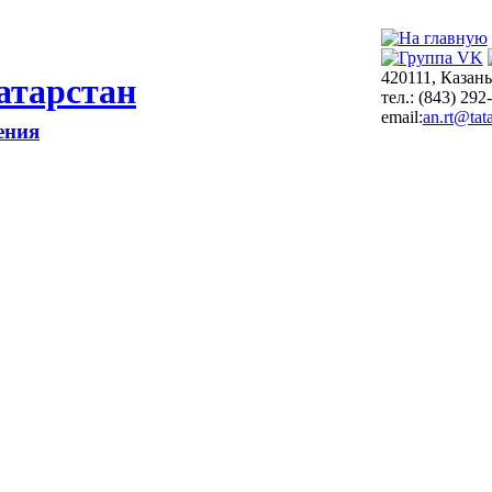
420111, Казань
атарстан
тел.: (843) 292
email:
an.rt@tata
ения