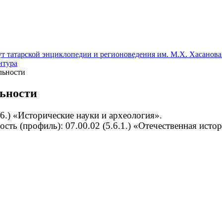
т татарской энциклопедии и регионоведения им. М.Х. Хасанова
нтура
льности
ьности
.6.) «Исторические науки и археология».
ость (профиль):
07.00.02 (5.6.1.) «Отечественная исто