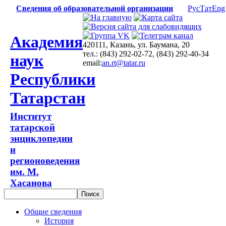
Сведения об образовательной организации
Рус
Тат
Eng
Академия
420111, Казань, ул. Баумана, 20
тел.: (843) 292-02-72, (843) 292-40-34
наук
email:
an.rt@tatar.ru
Республики
Татарстан
Институт
татарской
энциклопедии
и
регионоведения
им. М.
Хасанова
Общие сведения
История