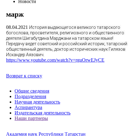
Новости
марж
08.04.2021
История выдающегося великого татарского 
богослова, просветителя, религиозного и общественного 
деятеля Шигабутдина Марджани на татарском языке! 
Передачу ведет советский и российский историк, татарский 
общественный деятель, доктор исторических наук Гилязов 
Искандер Аязович.
https://www.youtube.com/watch?v=rguOrwEJyCE
Возврат к списку
Общие сведения
Подразделения
Научная деятельность
Аспирантура
Издательская деятельность
Наши партнеры
Академия наук Республики Татарстан