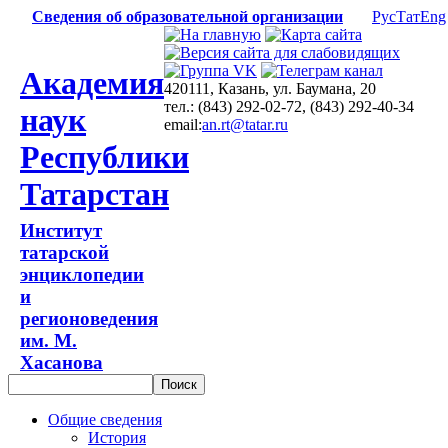
Сведения об образовательной организации
Рус
Тат
Eng
Академия
420111, Казань, ул. Баумана, 20
тел.: (843) 292-02-72, (843) 292-40-34
наук
email:
an.rt@tatar.ru
Республики
Татарстан
Институт
татарской
энциклопедии
и
регионоведения
им. М.
Хасанова
Общие сведения
История