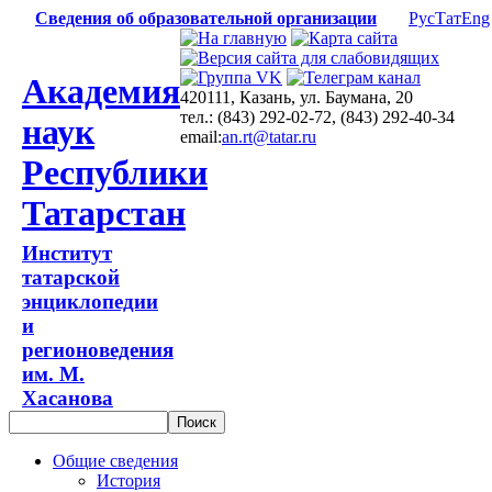
Сведения об образовательной организации
Рус
Тат
Eng
Академия
420111, Казань, ул. Баумана, 20
тел.: (843) 292-02-72, (843) 292-40-34
наук
email:
an.rt@tatar.ru
Республики
Татарстан
Институт
татарской
энциклопедии
и
регионоведения
им. М.
Хасанова
Общие сведения
История