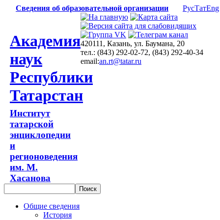
Сведения об образовательной организации
Рус
Тат
Eng
Академия
420111, Казань, ул. Баумана, 20
тел.: (843) 292-02-72, (843) 292-40-34
наук
email:
an.rt@tatar.ru
Республики
Татарстан
Институт
татарской
энциклопедии
и
регионоведения
им. М.
Хасанова
Общие сведения
История