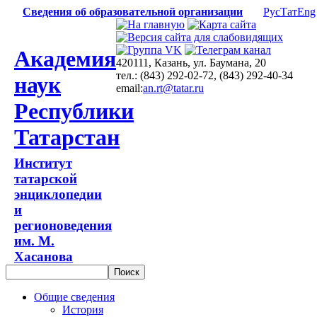
Сведения об образовательной организации
Рус
Тат
Eng
Академия
420111, Казань, ул. Баумана, 20
тел.: (843) 292-02-72, (843) 292-40-34
наук
email:
an.rt@tatar.ru
Республики
Татарстан
Институт
татарской
энциклопедии
и
регионоведения
им. М.
Хасанова
Общие сведения
История