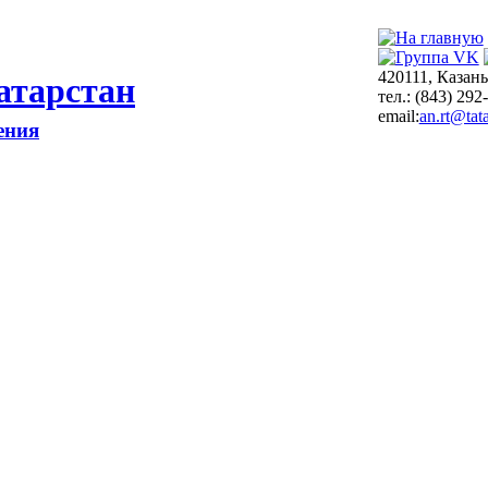
420111, Казань
атарстан
тел.: (843) 292
email:
an.rt@tata
ения