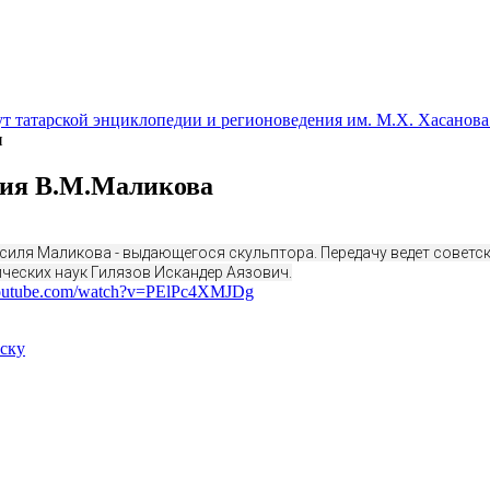
т татарской энциклопедии и регионоведения им. М.Х. Хасанова
и
ия В.М.Маликова
иля Маликова - выдающегося скульптора. Передачу ведет советск
ческих наук Гилязов Искандер Аязович.
youtube.com/watch?v=PElPc4XMJDg
иску