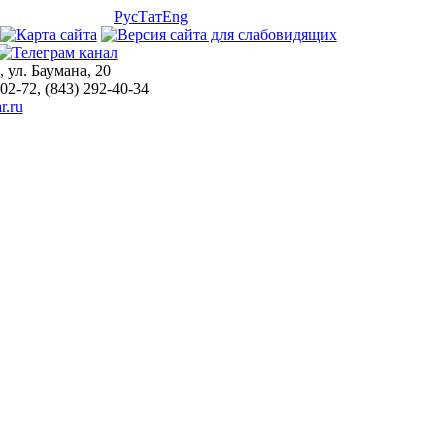
Рус
Тат
Eng
, ул. Баумана, 20
-02-72, (843) 292-40-34
r.ru