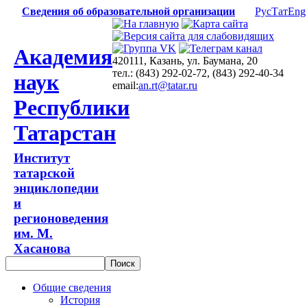
Сведения об образовательной организации
Рус
Тат
Eng
Академия
420111, Казань, ул. Баумана, 20
тел.: (843) 292-02-72, (843) 292-40-34
наук
email:
an.rt@tatar.ru
Республики
Татарстан
Институт
татарской
энциклопедии
и
регионоведения
им. М.
Хасанова
Общие сведения
История