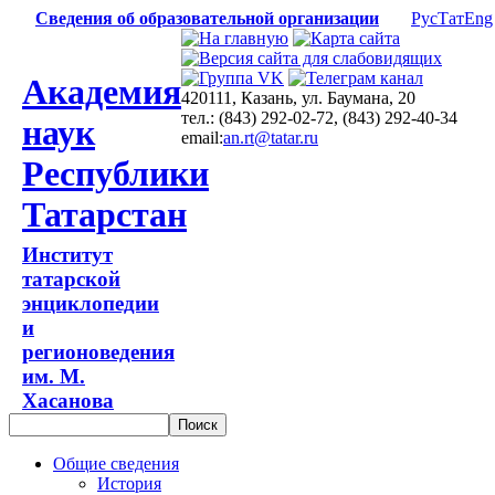
Сведения об образовательной организации
Рус
Тат
Eng
Академия
420111, Казань, ул. Баумана, 20
тел.: (843) 292-02-72, (843) 292-40-34
наук
email:
an.rt@tatar.ru
Республики
Татарстан
Институт
татарской
энциклопедии
и
регионоведения
им. М.
Хасанова
Общие сведения
История