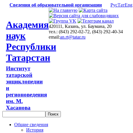
Сведения об образовательной организации
Рус
Тат
Eng
Академия
420111, Казань, ул. Баумана, 20
тел.: (843) 292-02-72, (843) 292-40-34
наук
email:
an.rt@tatar.ru
Республики
Татарстан
Институт
татарской
энциклопедии
и
регионоведения
им. М.
Хасанова
Общие сведения
История