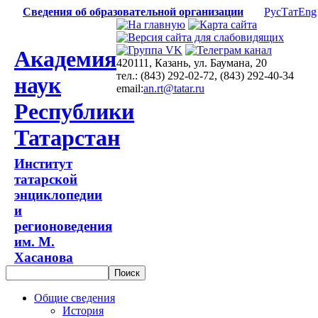
Сведения об образовательной организации
Рус
Тат
Eng
Академия
420111, Казань, ул. Баумана, 20
тел.: (843) 292-02-72, (843) 292-40-34
наук
email:
an.rt@tatar.ru
Республики
Татарстан
Институт
татарской
энциклопедии
и
регионоведения
им. М.
Хасанова
Общие сведения
История