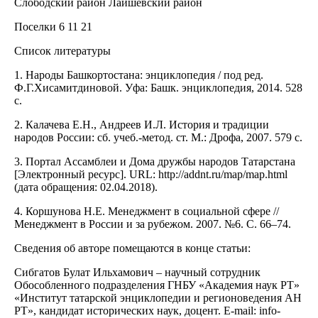
Слободский район Лаишевский район
Поселки 6 11 21
Список литературы
1. Народы Башкортостана: энциклопедия / под ред.
Ф.Г.Хисамитдиновой. Уфа: Башк. энциклопедия, 2014. 528
с.
2. Калачева Е.Н., Андреев И.Л. История и традиции
народов России: сб. учеб.-метод. ст. М.: Дрофа, 2007. 579 с.
3. Портал Ассамблеи и Дома дружбы народов Татарстана
[Электронный ресурс]. URL: http://addnt.ru/map/map.html
(дата обращения: 02.04.2018).
4. Коршунова Н.Е. Менеджмент в социальной сфере //
Менеджмент в России и за рубежом. 2007. №6. С. 66–74.
Сведения об авторе помещаются в конце статьи:
Сибгатов Булат Ильхамович – научный сотрудник
Обособленного подразделения ГНБУ «Академия наук РТ»
«Институт татарской энциклопедии и регионоведения АН
РТ», кандидат исторических наук, доцент. Е-mail: info-