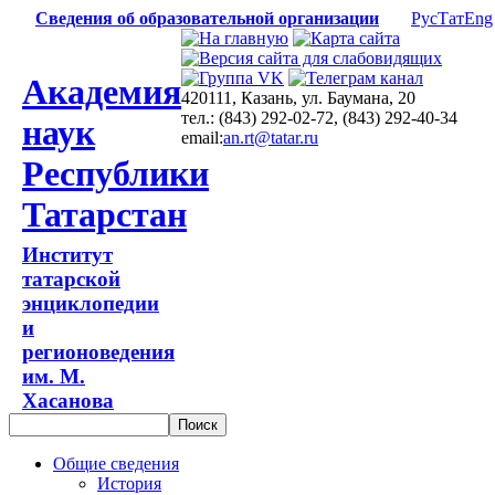
Сведения об образовательной организации
Рус
Тат
Eng
Академия
420111, Казань, ул. Баумана, 20
тел.: (843) 292-02-72, (843) 292-40-34
наук
email:
an.rt@tatar.ru
Республики
Татарстан
Институт
татарской
энциклопедии
и
регионоведения
им. М.
Хасанова
Общие сведения
История