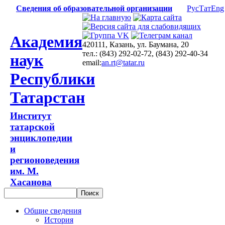
Сведения об образовательной организации
Рус
Тат
Eng
Академия
420111, Казань, ул. Баумана, 20
тел.: (843) 292-02-72, (843) 292-40-34
наук
email:
an.rt@tatar.ru
Республики
Татарстан
Институт
татарской
энциклопедии
и
регионоведения
им. М.
Хасанова
Общие сведения
История