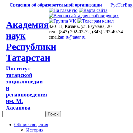
Сведения об образовательной организации
Рус
Тат
Eng
Академия
420111, Казань, ул. Баумана, 20
тел.: (843) 292-02-72, (843) 292-40-34
наук
email:
an.rt@tatar.ru
Республики
Татарстан
Институт
татарской
энциклопедии
и
регионоведения
им. М.
Хасанова
Общие сведения
История