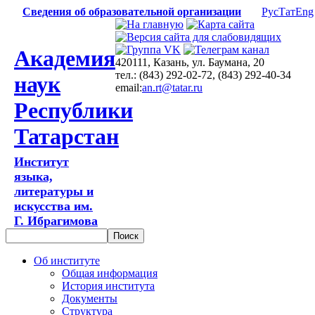
Сведения об образовательной организации
Рус
Тат
Eng
Академия
420111, Казань, ул. Баумана, 20
тел.: (843) 292-02-72, (843) 292-40-34
наук
email:
an.rt@tatar.ru
Республики
Татарстан
Институт
языка,
литературы и
искусства им.
Г. Ибрагимова
Об институте
Общая информация
История института
Документы
Структура