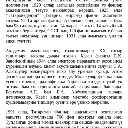
исәпләнгән. 1920 еллар азагында республика үз фәннәр
академиясен төзүгә ныклабрак керешә. 1925 елда
“Татароведения” (Татарны өйрәнү) фәнни җәмгыяте
төзелә. Ул Татарстан фәннәр Академиясенең аналогы була
һәм 98 галим, шул исәптән 14 шәрәфле әгъза, 14 хакыйкый
әгъзаны берләштерә, СССРның 120 фәнни җәмгыяте белән
тыгыз элемтәләр урнаштыра. 1931 елда җәмгыять үзенең
эшен туктата.
Академия мәктәпләренең традицияләрен ХХ гасыр
галимнәре лаеклы дәвам итәләр. Казан физигы Е.К.
Завойскийның 1944 елда электрон парамагнит резонансы
күренешен ачуын, квант акустикасына нигез салучы С.А.
Альтшулер эзләнүләрен искә алу урынлы булыр. Атом
физикасы лабораториясе төзелде. Молекуляр физика нык
үсешкә иреште, радиофизика барлыкка килде, шулай ук
оптика һәм спектроскопия мәктәбе формалаша башлады.
Бертуган А.Е. һәм Б.А. Арбузовларның эшләре
нәтиҗәсендә, Казан химиклар мәктәбе фосфорорганик
кушылмаларны тикшерү буенча эре үзәккә әверелде.
1991 елда, Татарстан Фәннәр академиясен оештырган
вакытта, республикада 700 фән докторы санала иде.
Тупланган фәнни мөмкинлекләр яңа оешкан академиягә үз
артыннан ияртү мөмкинлеге бирде һәм югары дәрәҗәдәге