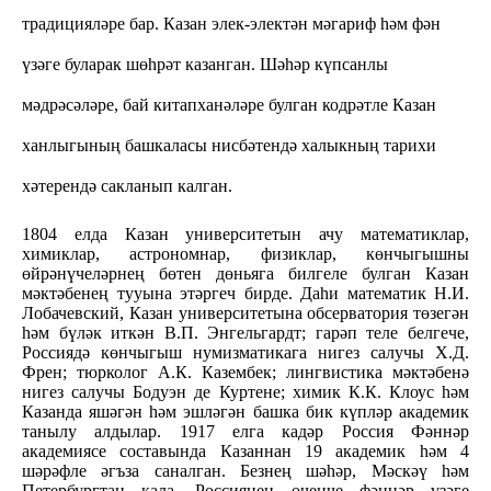
традицияләре бар. Казан элек-электән мәгариф һәм фән
үзәге буларак шөһрәт казанган. Шәһәр күпсанлы
мәдрәсәләре, бай китапханәләре булган кодрәтле Казан
ханлыгының башкаласы нисбәтендә халыкның тарихи
хәтерендә сакланып калган.
1804 елда Казан университетын ачу математиклар,
химиклар, астрономнар, физиклар, көнчыгышны
өйрәнүчеләрнең бөтен дөньяга билгеле булган Казан
мәктәбенең тууына этәргеч бирде. Даһи математик Н.И.
Лобачевский, Казан университетына обсерватория төзегән
һәм бүләк иткән В.П. Энгельгардт; гарәп теле белгече,
Россиядә көнчыгыш нумизматикага нигез салучы Х.Д.
Френ; тюрколог А.К. Казембек; лингвистика мәктәбенә
нигез салучы Бодуэн де Куртене; химик К.К. Клоус һәм
Казанда яшәгән һәм эшләгән башка бик күпләр академик
танылу алдылар. 1917 елга кадәр Россия Фәннәр
академиясе составында Казаннан 19 академик һәм 4
шәрәфле әгъза саналган. Безнең шәһәр, Мәскәү һәм
Петербургтан кала, Россиянең өченче фәннәр үзәге