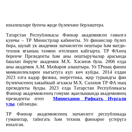
юнәлешләре буенча җиде бүлекчәне берләштерә.
Татарстан Республикасы Фәннәр академиясен гамәлгә
куючы – ТР Министрлар кабинеты. Ул финанслар бүлеп
бирә, шулай ук академия эшчәнлеген оештыра һәм матди-
техник ягының тәэмин ителешен кайгырта. ТР ФАнең
беренче Президенты һәм аны оештыручылар арасында
башлап йөрүче академик М.Х. Хәсәнов була. 2006 елда
аны академик А.М. Мәзһәров алыштыра. Ул ТРның фәнни
мөмкинлекләрен ныгытуга күп көч куйды. 2014 елдан
2023 елга кадәр физика, энергетика, җир турындгы фән
бүлекчәсенең хакыйкый әгъзасы М.Х. Саләхов ТР ФА ның
президенты булды. 2023 елда Татарстан Республикасы
Фәннәр академиясенең гомуми җыелышында академиянең
президенты итеп
Миңнеханов Рифкать Нургали
улы
сайланды.
ТР Фәннәр академиясенең эшчәнлеге республикада
гуманитар, табигать һәм техник фәннәрне үстерүгә
юнәлгән.