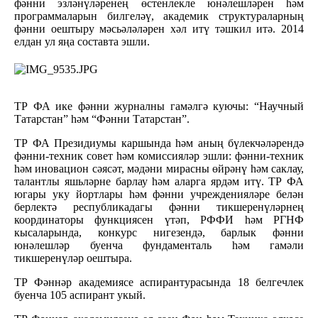
фәнни эзләнүләренең өстенлекле юнәлешләрен һәм
программаларын билгеләү, академик структураларның
фәнни оештыру мәсьәләләрен хәл итү тәшкил итә. 2014
елдан ул яңа составта эшли.
ТР ФА ике фәнни журналны гамәлгә куючы: “Научный
Татарстан” һәм “Фәнни Татарстан”.
ТР ФА Президиумы каршында һәм аның бүлекчәләрендә
фәнни-техник совет һәм комиссияләр эшли: фәнни-техник
һәм иновацион сәясәт, мәдәни мирасны өйрәнү һәм саклау,
талантлы яшьләрне барлау һәм аларга ярдәм итү. ТР ФА
югары уку йортлары һәм фәнни учрежденияләре белән
берлектә республикадагы фәнни тикшеренүләрнең
координаторы функциясен үтәп, РФФИ һәм РГНФ
кысаларында, конкурс нигезендә, барлык фәнни
юнәлешләр буенча фундаменталь һәм гамәли
тикшеренүләр оештыра.
ТР Фәннәр академиясе аспирантурасында 18 белгечлек
буенча 105 аспирант укый.