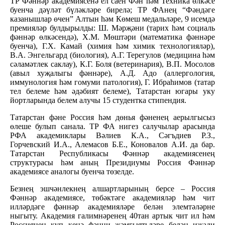
ТР Фәннәр академиясенә ел саен Фән һәм Техника өлкәсе
буенча дәүләт бүләкләре бирелә; ТР ФАнең “Фәндәге
казанышлар өчен” Алтын һәм Көмеш медальләре, 9 исемдә
премияләр булдырылды: Ш. Мәрҗәни (тарих һәм социаль
фәннәр өлкәсендә), Х.М. Мөштәри (математика фәннәре
буенча), Г.Х. Камай (химия һәм химик технологияләр),
В.А. Энгельгард (биология), А.Г. Терегулов (медицина һәм
сәламәтлек саклау), К.Г. Боля (ветеринария), В.П. Мосолов
(авыл хуҗалыгы фәннәре), А.Д. Адо (аллергология,
иммунология һәм гомуми патология), Г. Ибраһимов (татар
тел белеме һәм әдәбият белеме), Татарстан югары уку
йортларында белем алучы 15 студентка стипендия.
Татарстан фәне Россия һәм дөнья фәненең аерылгысыз
өлеше булып санала. ТР ФА нигез салучылар арасында
РФА академиклары Вәлиев К.А., Сәгъдиев Р.З.,
Горчевский И.А., Алемасов Б.Е., Коновалов А.И. да бар.
Татарстан Республикасы Фәннәр академиясенең
структурасы һәм аның Президиумы Россия Фәннәр
академиясе аналогы буенча төзелде.
Безнең эшчәнлекнең алшартларының берсе – Россия
Фәннәр академиясе, төбәктәге академияләр һәм чит
илләрдәге фәннәр академияләре белән элемтәләрне
ныгыту. Академия галимнәренең 40тан артык чит ил һәм
Россиянең күп кенә фәнни җәмгыятьләре белән иҗади