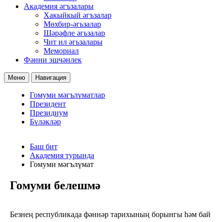
Академия әгъзалары
Хакыйкый әгъзалар
Мөхбир-әгьзалар
Шәрәфле әгьзалар
Чит ил әгьзалары
Мемориал
Фәнни эшчәнлек
Меню
Навигация
Гомуми мәгълүматлар
Президент
Президиум
Бүләкләр
Баш бит
Академия турында
Гомуми мәгълүмат
Гомуми белешмә
Безнең республикада фәннәр тарихының борынгы һәм бай