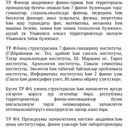
ТР Фәннәр академиясе фәнни-тармак һәм территориаль
принциплар буенча оешкан һәм 7 фәнни бүлекчәдән тора:
гуманитар, социаль-икътисади фәннәр, медицина һәм
биология фәннәре, авыл хуҗалыгы, физика, энергетика
һәм җир турындагы фән, математика, механика һәм
машина белеме, химия һәм химик технология бүлекчәсе,
шулай ук Ульяновск өлкәсе территориясендә эшләүче
Ульяновск төбәк бүлекчәсе.
ТР ФАнең структурасына 7 фәнни-тикшеренү институты.
(Г.Ибраһимов ис. Тел, әдәбият һәм сәнгать институты,
Татар энциклопедия институты, Ш. Мәрҗәни ис. Тарих
институты, Археология институты, Гамәли семиотика
институты, Экология һәм табигый байлыклар проблемасы
институты, Информатика институты) һәм 2 фәнни үзәк
(Гаилә һәм демография үзәге, Исламны өйрәнү үзәге) керә.
Бүген ТР ФА үзенең структурасын һәм эшчәнлеген җитди
үзгәртеп коруга зур игътибар бирә, республика
территориясендә фәнни-инновацияләр белән
шөгыльләнүче төрле оешмаларның эшчәнлеген
оптимальләштерүгә юнәлдерелгән эшләр алып бара.
ТР ФА Президиумы эшчәнлегенең нигезен академия һәм
аның институтлары, фәнни үзәкләре һәм лабораториялары