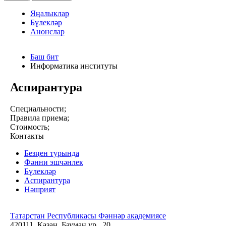
Яңалыклар
Бүлекләр
Анонслар
Баш бит
Информатика институты
Аспирантура
Специальности;
Правила приема;
Стоимость;
Контакты
Безңен турында
Фәнни эшчәнлек
Бүлекләр
Аспирантура
Нәшрият
Татарстан Республикасы Фәннәр академиясе
420111, Казан, Бауман ур., 20