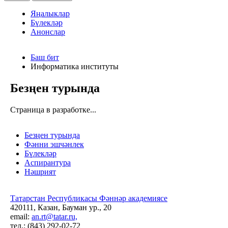
Яңалыклар
Бүлекләр
Анонслар
Баш бит
Информатика институты
Безңен турында
Страница в разработке...
Безңен турында
Фәнни эшчәнлек
Бүлекләр
Аспирантура
Нәшрият
Татарстан Республикасы Фәннәр академиясе
420111, Казан, Бауман ур., 20
email:
an.rt@tatar.ru,
тел.: (843) 292-02-72