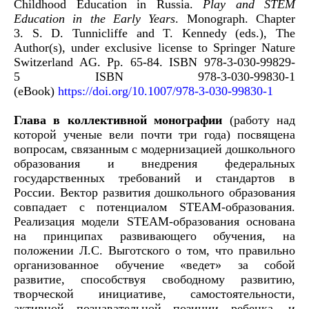
Childhood
Education in Russia.
Play and STEM
Education
in the Early Years
. Monograph.
Chapter
3.
S. D. Tunnicliffe and T. Kennedy (eds.),
The
Author(s), under exclusive license to Springer Nature
Switzerland AG. Pp. 65-84. ISBN
978-3-030-99829-
5
ISBN
978-3-030-99830-1
(
eBook
)
https
://
doi
.
org
/10.1007/978-3-030-99830-1
Глава в коллективной монографии
(работу над
которой ученые вели почти три года) посвящена
вопросам, связанным с модернизацией дошкольного
образования и внедрения федеральных
государственных требований и стандартов в
России. Вектор развития дошкольного образования
совпадает с потенциалом STEАM-образования.
Реализация модели STEAM-образования основана
на принципах развивающего обучения, на
положении Л.С. Выготского о том, что правильно
организованное обучение «ведет» за собой
развитие, способствуя свободному развитию,
творческой инициативе, самостоятельности,
активной познавательной позиции ребенка, и