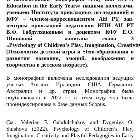
Education in the Early Years» нашими коллегами,
учеными Института прикладных исследований и
КФУ – членом-корреспондентом АН РТ, зав.
центром прикладной педагогики ИПИ АН РТ
В.Ф. Габдулхаковым и доцентом КФУ Е.О.
Шишовой – написана глава 3
«
Psychology
of
Children
’
s
Play
,
Imagination
,
Creativit
(Психология детской игры и Stem-образования в
развитии познания, эмоций, воображения и
творчества в детском возрасте).
В монографию включены исследования ведущих
ученых Англии, Ирландии, США, Германии,
Австралии и др. стран. Монография была
опубликована в 2022 г., в этом году она была
проиндексирована в базе данных Scopus.
См
.: Valerian F. Gabdulchakov and Evgeniya O.
Shishova
(2022). Psychology of Children’s Play,
Imagination, Creativity and Playful Pedagogies in Early