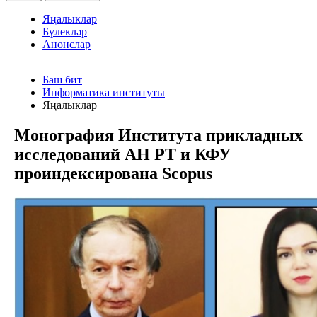
Яңалыклар
Бүлекләр
Анонслар
Баш бит
Информатика институты
Яңалыклар
Монография Института прикладных
исследований АН РТ и КФУ
проиндексирована Scopus