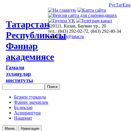
Рус
Тат
Eng
Татарстан
420111, Казан, Бауман ур., 20
тел.: (843) 292-02-72, (843) 292-40-34
Республикасы
email:
an.rt@tatar.ru
Фәннәр
академиясе
Гамәли
эзләнүләр
институты
Безңен турында
Фәнни эшчәнлек
Бүлекләр
Аспирантура
Нәшрият
Меню
Навигация