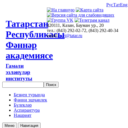
Рус
Тат
Eng
Татарстан
420111, Казан, Бауман ур., 20
тел.: (843) 292-02-72, (843) 292-40-34
Республикасы
email:
an.rt@tatar.ru
Фәннәр
академиясе
Гамәли
эзләнүләр
институты
Безңен турында
Фәнни эшчәнлек
Бүлекләр
Аспирантура
Нәшрият
Меню
Навигация