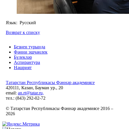
Язык: Русский
Возврат к списку
Безңен турында
Фәнни эшчәнлек
Бүлекләр
Аспирантура
Нәшрият
Татарстан Республикасы Фәннәр академиясе
420111, Казан, Бауман ур., 20
email:
an.rt@tatar.ru,
тел.: (843) 292-02-72
© Татарстан Республикасы Фәннәр академиясе 2016 –
2026