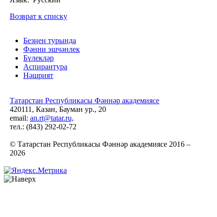
Возврат к списку
Безңен турында
Фәнни эшчәнлек
Бүлекләр
Аспирантура
Нәшрият
Татарстан Республикасы Фәннәр академиясе
420111, Казан, Бауман ур., 20
email:
an.rt@tatar.ru,
тел.: (843) 292-02-72
© Татарстан Республикасы Фәннәр академиясе 2016 –
2026