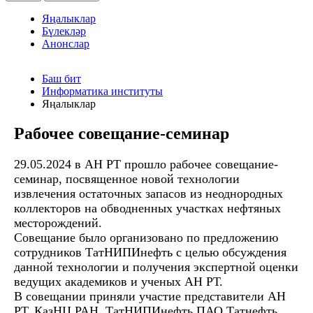
Яңалыклар
Бүлекләр
Анонслар
Баш бит
Информатика институты
Яңалыклар
Рабочее совещание-семинар
29.05.2024 в АН РТ прошло рабочее совещание-
семинар, посвященное новой технологии
извлечения остаточных запасов из неоднородных
коллекторов на обводненных участках нефтяных
месторождений.
Совещание было организовано по предложению
сотрудников ТатНИПИнефть с целью обсуждения
данной технологии и получения экспертной оценки
ведущих академиков и ученых АН РТ.
В совещании приняли участие представители АН
РТ, КазНЦ РАН, ТатНИПИнефть ПАО Татнефть,