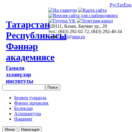
Рус
Тат
Eng
Татарстан
420111, Казан, Бауман ур., 20
тел.: (843) 292-02-72, (843) 292-40-34
Республикасы
email:
an.rt@tatar.ru
Фәннәр
академиясе
Гамәли
эзләнүләр
институты
Безңен турында
Фәнни эшчәнлек
Бүлекләр
Аспирантура
Нәшрият
Меню
Навигация