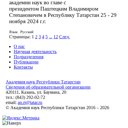
академии наук во главе с
президентом
Паштецким Владимиром
Степановичем
в Республику Татарстан
25 - 29
ноября 2024 г.г.
Язык: Русский
Страницы:
1
2
3
4
5
...
12
След.
О нас
Научная деятельность
Подразделения
Публикации
Контакты
Академия наук Республики Татарстан
Сведения об образовательной организации
420111, Казань, ул. Баумана, 20
тел.: (843) 292-02-72
email:
an.rt@tatar.ru
© Академия наук Республики Татарстан 2016 – 2026