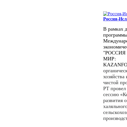
Россия-Ис
В рамках 
программ
Междунар
экономиче
"РОССИЯ
МИР:
KAZANF
органическ
хозяйства 
чистой п
РТ провел
сессию
«
К
развития о
халяльног
сельскохо
производс