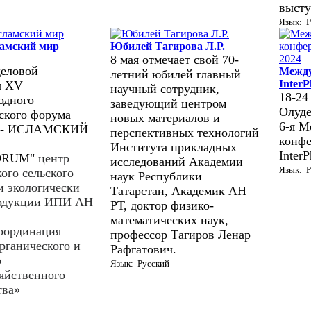
высту
Язык: Р
ламский мир
Юбилей Тагирова Л.Р.
8 мая отмечает свой 70-
деловой
Между
летний юбилей главный
InterP
ы XV
научный сотрудник,
18-24 
одного
заведующий центром
Олуде
ского форума
новых материалов и
6-я М
 - ИСЛАМСКИЙ
перспективных технологий
конфе
Института прикладных
InterP
ORUM"
центр
исследований Академии
Язык: Р
ого сельского
наук Республики
и экологически
Татарстан, Академик АН
родукции ИПИ АН
РТ, доктор физико-
математических наук,
оординация
профессор Тагиров Ленар
рганического и
Рафгатович.
о
Язык: Русский
зяйственного
тва»