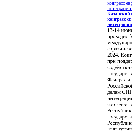
Казанский
конгресс е
интеграции 
13-14 июн
проходил 
междунаро
евразийск
2024. Конг
при подде
содействи
Государст
Федеральн
Российско
делам СНГ
интеграции
соотечест
Республик
Государст
Республики
Язык: Русски