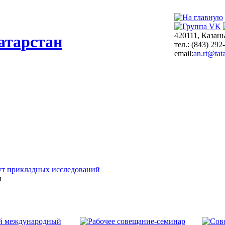
420111, Казань
атарстан
тел.: (843) 292
email:
an.rt@tata
т прикладных исследований
и