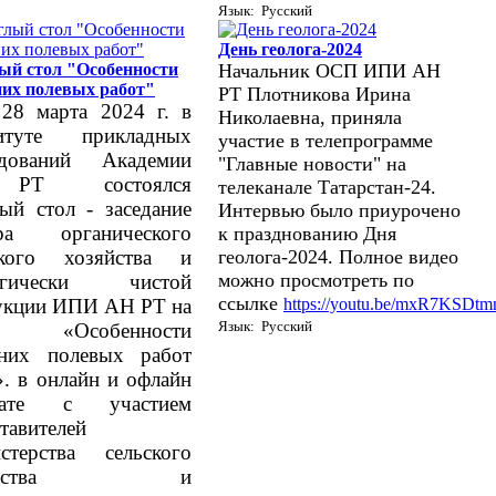
Язык: Русский
День геолога-2024
ый стол "Особенности
Начальник ОСП ИПИ АН
них полевых работ"
РТ Плотникова Ирина
28 марта 2024 г. в
Николаевна, приняла
итуте прикладных
участие в телепрограмме
едований Академии
"Главные новости" на
к РТ
состоялся
телеканале Татарстан-24.
ый стол - заседание
Интервью было приурочено
ра органического
к празднованию Дня
геолога-2024. Полное видео
ского хозяйства и
можно просмотреть по
логически чистой
ссылке
https://youtu.be/mxR7KSDtm
укции ИПИ АН РТ на
Язык: Русский
у: «Особенности
нних полевых работ
. в онлайн и офлайн
мате с участием
тавителей
стерства сельского
зяйства и