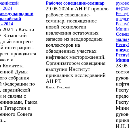
Рабочее совещание-семинар
29.05.2024 в АН РТ прошло
 международный
рабочее совещание-
вразийской
семинар, посвященное
- 2024
новой технологии
я 2024 в Казани
извлечения остаточных
Совещ
V Казанский
запасов из неоднородных
малых
дный конгресс
коллекторов на
Респу
ой интеграции -
предс
обводненных участках
ресс проводится
Респу
нефтяных месторождений.
ржке и
Минни
Организатором совещания
и Комитета
28.05
выступил Институт
венной Думы
состо
прикладных исследований
ого собрания
руков
АН РТ.
й Федерации по
нефт
Язык: Русский
, евразийской
Респу
 и связям с
предс
венниками, Раиса
Респу
и Татарстан и
Минн
венного Совета
руков
...
прикл
И.Н. 
й