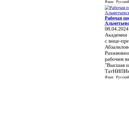
Язык: Русски
Рабочая пое
Альметьев
08.04.2024
Академии 
с вице-пр
Абзалилов
Рахимовно
рабочим в
"Высшая ш
ТатНИПИн
Язык: Русски