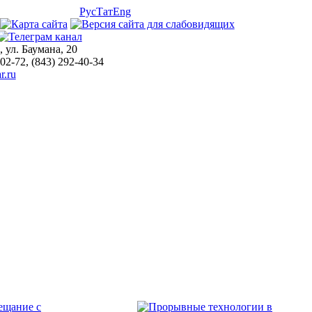
Рус
Тат
Eng
, ул. Баумана, 20
-02-72, (843) 292-40-34
r.ru