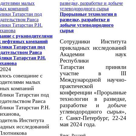
Прорывные технологии в
разведке, разработке и
добыче углеводородного
сырья
ание с руководителями
Сотрудники Института
 нефтяных компаний
блики Татарстан под
прикладных исследований
едательством Раиса
Академии наук
блики Татарстан Р.Н.
Республики
ханова
Татарстан приняли
.2024
участие в III
ялось совещание с
Международной научно-
одителями малых
практической
яных компаний
конференции «Прорывные
блики Татарстан под
технологии в разведке,
едательством Раиса
разработке и добыче
блики Татарстан Р.Н.
углеводородного сырья»,
иханова,
г. Санкт-Петербург, 22-24
одитель Института
мая 2024 года.
адных исследований
Плотникова
Язык: Русский