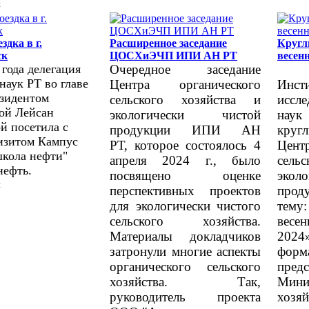
й
здка в г.
Расширенное заседание
Кругл
ск
ЦОСХиЭЧП ИПИ АН РТ
весен
 года делегация
Очередное заседание
наук РТ во главе
Центра органического
Инст
езидентом
сельского хозяйства и
иссл
ой Лейсан
экологически чистой
нау
й посетила с
продукции ИПИ АН
кругл
изитом Кампус
РТ,
которое состоялось 4
Цент
кола нефти"
апреля 2024 г.,
было
сель
ефть.
посвящено оценке
эко
й
перспективных проектов
прод
для экологически чистого
тем
сельского хозяйства.
весе
Материалы докладчиков
2024»
затронули многие аспекты
фор
органического сельского
предс
хозяйства. Так,
Мини
руководитель проекта
хо