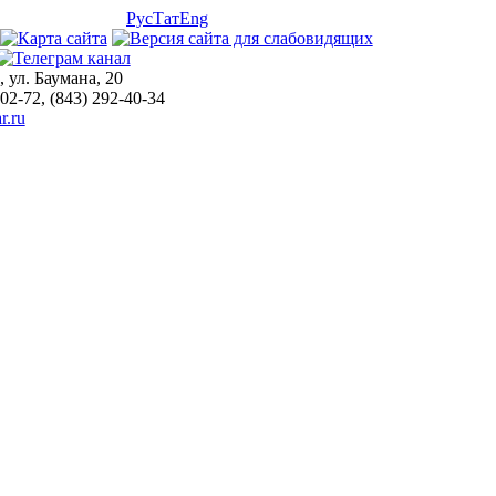
Рус
Тат
Eng
, ул. Баумана, 20
-02-72, (843) 292-40-34
r.ru