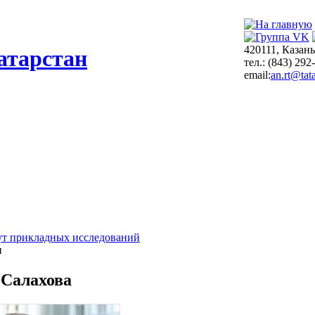
420111, Казань
атарстан
тел.: (843) 292
email:
an.rt@tata
т прикладных исследований
и
Салахова