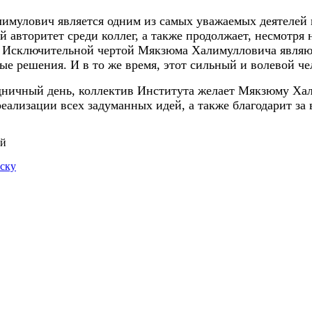
мулович является одним из самых уважаемых деятелей в
 авторитет среди коллег, а также продолжает, несмотря 
 Исключительной чертой Мякзюма Халимулловича являют
ые решения. И в то же время, этот сильный и волевой ч
дничный день, коллектив Института желает Мякзюму Хали
реализации всех задуманных идей, а также благодарит за
ий
иску