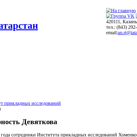
420111, Казань
атарстан
тел.: (843) 292
email:
an.rt@tata
т прикладных исследований
и
рность Девяткова
8 года сотрудники Института прикладных исследований Хоменко 