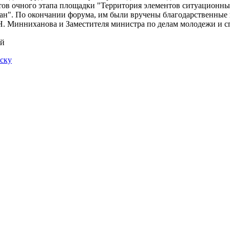
тов очного этапа площадки "Территория элементов ситуационны
ан". По окончании форума, им были вручены благодарственные 
Н. Минниханова и Заместителя министра по делам молодежи и с
ий
иску