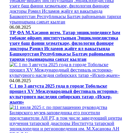
06.08.2025
ТР ФА М.Хәсәнов исем. Татар энциклопедиясе һәм
төбәкне өйрәнү институтының Энциклопедистика
үзәге баш фәнни хезмәткәре, филология фәннәре
докторы Рәмил Исламов җәйге ял вакытында
Башкортстан Республикасы Балтач районының
тарихи урыннарына сәяхәт кылган
04.08.2025
С 1 по 3 августа 2025 года в городе Тобольске
прошел XV Международный фестиваль историко-
культурного наследия сибирских татар «Искер-
җыен»