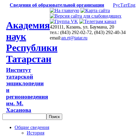
Сведения об образовательной организации
Рус
Тат
Eng
Академия
420111, Казань, ул. Баумана, 20
тел.: (843) 292-02-72, (843) 292-40-34
наук
email:
an.rt@tatar.ru
Республики
Татарстан
Институт
татарской
энциклопедии
и
регионоведения
им. М.
Хасанова
Общие сведения
История